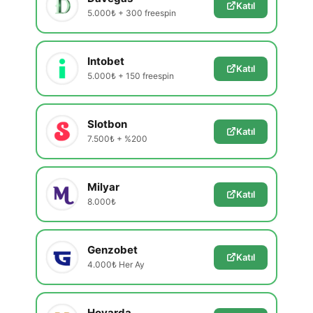
Katıl
5.000₺ + 300 freespin
Intobet
Katıl
5.000₺ + 150 freespin
Slotbon
Katıl
7.500₺ + %200
Milyar
Katıl
8.000₺
Genzobet
Katıl
4.000₺ Her Ay
Hovarda