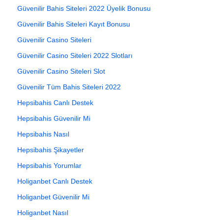
Güvenilir Bahis Siteleri 2022 Üyelik Bonusu
Güvenilir Bahis Siteleri Kayıt Bonusu
Güvenilir Casino Siteleri
Güvenilir Casino Siteleri 2022 Slotları
Güvenilir Casino Siteleri Slot
Güvenilir Tüm Bahis Siteleri 2022
Hepsibahis Canlı Destek
Hepsibahis Güvenilir Mi
Hepsibahis Nasıl
Hepsibahis Şikayetler
Hepsibahis Yorumlar
Holiganbet Canlı Destek
Holiganbet Güvenilir Mi
Holiganbet Nasıl