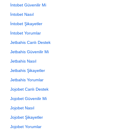
İntobet Güvenilir Mi
İntobet Nasıl
İntobet Şikayetler
İntobet Yorumlar
Jetbahis Canlı Destek
Jetbahis Güvenilir Mi
Jetbahis Nasıl
Jetbahis Şikayetler
Jetbahis Yorumlar
Jojobet Canlı Destek
Jojobet Güvenilir Mi
Jojobet Nasıl
Jojobet Şikayetler
Jojobet Yorumlar