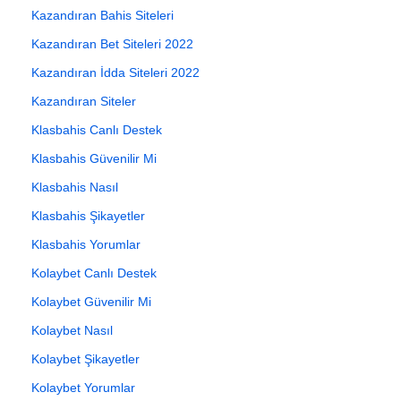
Kazandıran Bahis Siteleri
Kazandıran Bet Siteleri 2022
Kazandıran İdda Siteleri 2022
Kazandıran Siteler
Klasbahis Canlı Destek
Klasbahis Güvenilir Mi
Klasbahis Nasıl
Klasbahis Şikayetler
Klasbahis Yorumlar
Kolaybet Canlı Destek
Kolaybet Güvenilir Mi
Kolaybet Nasıl
Kolaybet Şikayetler
Kolaybet Yorumlar