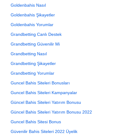
Goldenbahis Nasıl
Goldenbahis Şikayetler
Goldenbahis Yorumlar
Grandbetting Canlı Destek
Grandbetting Güvenilir Mi
Grandbetting Nasıl
Grandbetting Şikayetler
Grandbetting Yorumlar
Guncel Bahis Siteleri Bonusları
Guncel Bahis Siteleri Kampanyalar
Güncel Bahis Siteleri Yatırım Bonusu
Güncel Bahis Siteleri Yatırım Bonusu 2022
Guncel Bahis Sitesi Bonus
Güvenilir Bahis Siteleri 2022 Üyelik