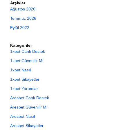
Arşivler
Ağustos 2026
Temmuz 2026
Eylül 2022
Kategoriler
1xbet Canlı Destek
1xbet Güvenilir Mi
1xbet Nasıl
1xbet Şikayetler
1xbet Yorumlar
Aresbet Canlı Destek
Aresbet Güvenilir Mi
Aresbet Nasıl
Aresbet Şikayetler