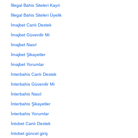
İllegal Bahis Siteleri Kayıt
İllegal Bahis Siteleri Üyelik
İmajbet Canlı Destek
İmajbet Güvenilir Mi
İmajbet Nasıl
İmajbet Şikayetler
İmajbet Yorumlar
İnterbahis Canlı Destek
İnterbahis Güvenilir Mi
İnterbahis Nasıl
İnterbahis Şikayetler
İnterbahis Yorumlar
İntobet Canlı Destek
Intobet güncel giriş