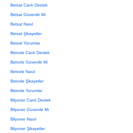
Betsat Canlı Destek
Betsat Güvenilir Mi
Betsat Nasıl
Betsat Şikayetler
Betsat Yorumlar
Betvole Canlı Destek
Betvole Güvenilir Mi
Betvole Nasıl
Betvole Şikayetler
Betvole Yorumlar
Bilyoner Canlı Destek
Bilyoner Güvenilir Mi
Bilyoner Nasıl
Bilyoner Şikayetler