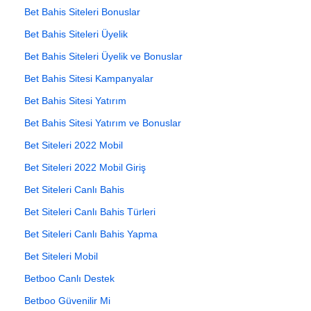
Bet Bahis Siteleri Bonuslar
Bet Bahis Siteleri Üyelik
Bet Bahis Siteleri Üyelik ve Bonuslar
Bet Bahis Sitesi Kampanyalar
Bet Bahis Sitesi Yatırım
Bet Bahis Sitesi Yatırım ve Bonuslar
Bet Siteleri 2022 Mobil
Bet Siteleri 2022 Mobil Giriş
Bet Siteleri Canlı Bahis
Bet Siteleri Canlı Bahis Türleri
Bet Siteleri Canlı Bahis Yapma
Bet Siteleri Mobil
Betboo Canlı Destek
Betboo Güvenilir Mi