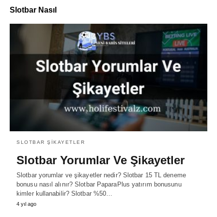
Slotbar Nasıl
SLOTBAR ŞIKAYETLER
Slotbar Yorumlar Ve Şikayetler
Slotbar yorumlar ve şikayetler nedir? Slotbar 15 TL deneme
bonusu nasıl alınır? Slotbar PaparaPlus yatırım bonusunu
kimler kullanabilir? Slotbar %50…
4 yıl ago