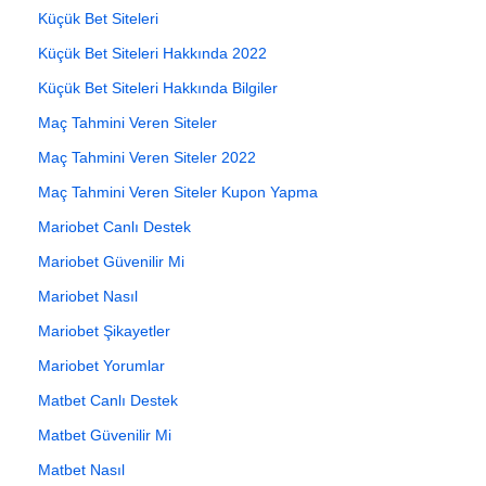
Küçük Bet Siteleri
Küçük Bet Siteleri Hakkında 2022
Küçük Bet Siteleri Hakkında Bilgiler
Maç Tahmini Veren Siteler
Maç Tahmini Veren Siteler 2022
Maç Tahmini Veren Siteler Kupon Yapma
Mariobet Canlı Destek
Mariobet Güvenilir Mi
Mariobet Nasıl
Mariobet Şikayetler
Mariobet Yorumlar
Matbet Canlı Destek
Matbet Güvenilir Mi
Matbet Nasıl