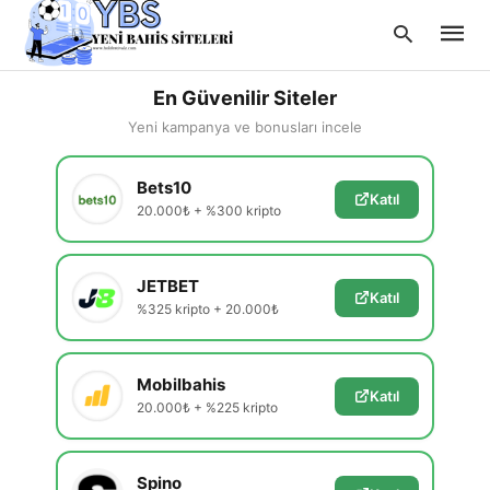
En Güvenilir Siteler
Yeni kampanya ve bonusları incele
Type
Bets10
your
Katıl
searc
20.000₺ + %300 kripto
query
and
hit
enter:
JETBET
Katıl
%325 kripto + 20.000₺
Mobilbahis
Katıl
20.000₺ + %225 kripto
Spino