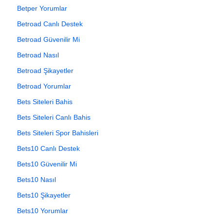
Betper Yorumlar
Betroad Canlı Destek
Betroad Güvenilir Mi
Betroad Nasıl
Betroad Şikayetler
Betroad Yorumlar
Bets Siteleri Bahis
Bets Siteleri Canlı Bahis
Bets Siteleri Spor Bahisleri
Bets10 Canlı Destek
Bets10 Güvenilir Mi
Bets10 Nasıl
Bets10 Şikayetler
Bets10 Yorumlar