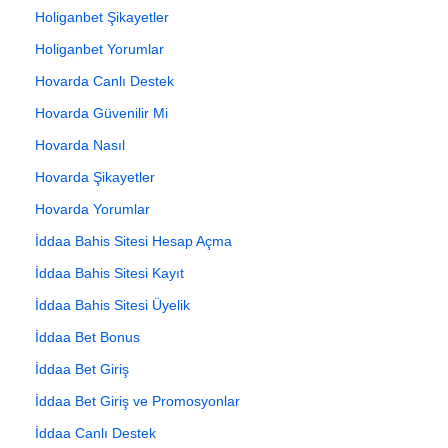
Holiganbet Şikayetler
Holiganbet Yorumlar
Hovarda Canlı Destek
Hovarda Güvenilir Mi
Hovarda Nasıl
Hovarda Şikayetler
Hovarda Yorumlar
İddaa Bahis Sitesi Hesap Açma
İddaa Bahis Sitesi Kayıt
İddaa Bahis Sitesi Üyelik
İddaa Bet Bonus
İddaa Bet Giriş
İddaa Bet Giriş ve Promosyonlar
İddaa Canlı Destek