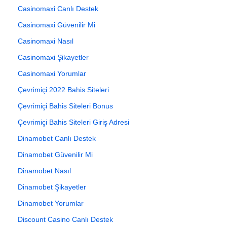
Casinomaxi Canlı Destek
Casinomaxi Güvenilir Mi
Casinomaxi Nasıl
Casinomaxi Şikayetler
Casinomaxi Yorumlar
Çevrimiçi 2022 Bahis Siteleri
Çevrimiçi Bahis Siteleri Bonus
Çevrimiçi Bahis Siteleri Giriş Adresi
Dinamobet Canlı Destek
Dinamobet Güvenilir Mi
Dinamobet Nasıl
Dinamobet Şikayetler
Dinamobet Yorumlar
Discount Casino Canlı Destek