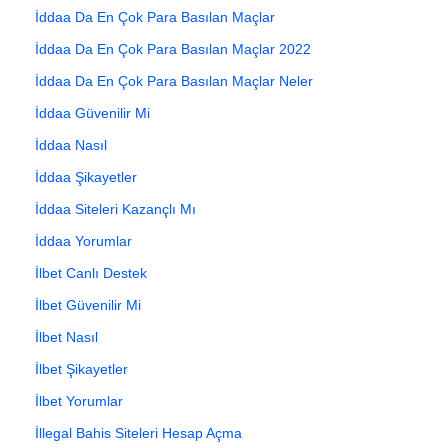
İddaa Da En Çok Para Basılan Maçlar
İddaa Da En Çok Para Basılan Maçlar 2022
İddaa Da En Çok Para Basılan Maçlar Neler
İddaa Güvenilir Mi
İddaa Nasıl
İddaa Şikayetler
İddaa Siteleri Kazançlı Mı
İddaa Yorumlar
İlbet Canlı Destek
İlbet Güvenilir Mi
İlbet Nasıl
İlbet Şikayetler
İlbet Yorumlar
İllegal Bahis Siteleri Hesap Açma