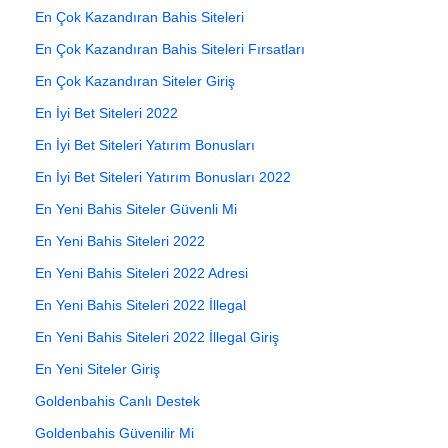
En Çok Kazandıran Bahis Siteleri
En Çok Kazandıran Bahis Siteleri Fırsatları
En Çok Kazandıran Siteler Giriş
En İyi Bet Siteleri 2022
En İyi Bet Siteleri Yatırım Bonusları
En İyi Bet Siteleri Yatırım Bonusları 2022
En Yeni Bahis Siteler Güvenli Mi
En Yeni Bahis Siteleri 2022
En Yeni Bahis Siteleri 2022 Adresi
En Yeni Bahis Siteleri 2022 İllegal
En Yeni Bahis Siteleri 2022 İllegal Giriş
En Yeni Siteler Giriş
Goldenbahis Canlı Destek
Goldenbahis Güvenilir Mi