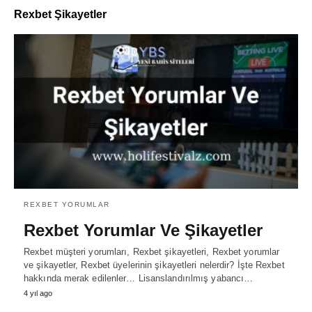
Rexbet Şikayetler
REXBET YORUMLAR
Rexbet Yorumlar Ve Şikayetler
Rexbet müşteri yorumları, Rexbet şikayetleri, Rexbet yorumlar
ve şikayetler, Rexbet üyelerinin şikayetleri nelerdir? İşte Rexbet
hakkında merak edilenler… Lisanslandırılmış yabancı…
4 yıl ago