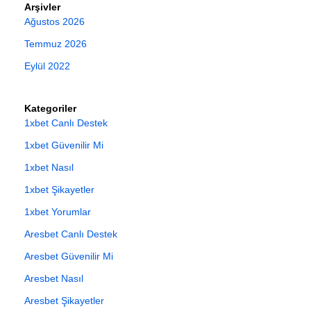
Arşivler
Ağustos 2026
Temmuz 2026
Eylül 2022
Kategoriler
1xbet Canlı Destek
1xbet Güvenilir Mi
1xbet Nasıl
1xbet Şikayetler
1xbet Yorumlar
Aresbet Canlı Destek
Aresbet Güvenilir Mi
Aresbet Nasıl
Aresbet Şikayetler