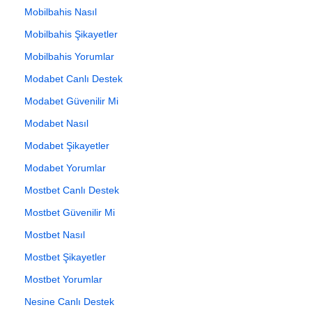
Mobilbahis Nasıl
Mobilbahis Şikayetler
Mobilbahis Yorumlar
Modabet Canlı Destek
Modabet Güvenilir Mi
Modabet Nasıl
Modabet Şikayetler
Modabet Yorumlar
Mostbet Canlı Destek
Mostbet Güvenilir Mi
Mostbet Nasıl
Mostbet Şikayetler
Mostbet Yorumlar
Nesine Canlı Destek