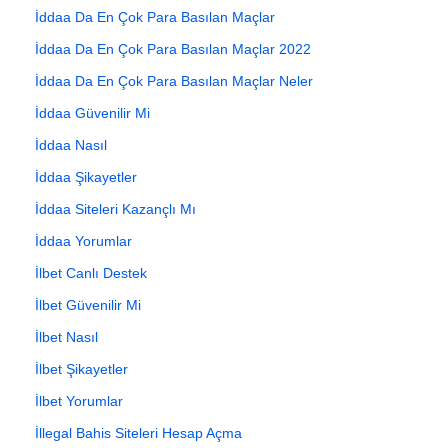
İddaa Da En Çok Para Basılan Maçlar
İddaa Da En Çok Para Basılan Maçlar 2022
İddaa Da En Çok Para Basılan Maçlar Neler
İddaa Güvenilir Mi
İddaa Nasıl
İddaa Şikayetler
İddaa Siteleri Kazançlı Mı
İddaa Yorumlar
İlbet Canlı Destek
İlbet Güvenilir Mi
İlbet Nasıl
İlbet Şikayetler
İlbet Yorumlar
İllegal Bahis Siteleri Hesap Açma