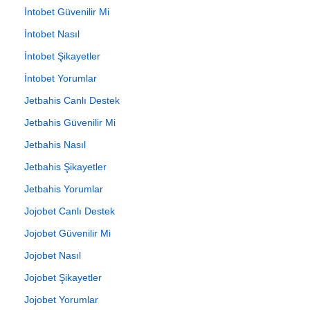
İntobet Güvenilir Mi
İntobet Nasıl
İntobet Şikayetler
İntobet Yorumlar
Jetbahis Canlı Destek
Jetbahis Güvenilir Mi
Jetbahis Nasıl
Jetbahis Şikayetler
Jetbahis Yorumlar
Jojobet Canlı Destek
Jojobet Güvenilir Mi
Jojobet Nasıl
Jojobet Şikayetler
Jojobet Yorumlar