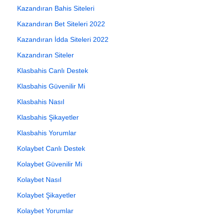
Kazandıran Bahis Siteleri
Kazandıran Bet Siteleri 2022
Kazandıran İdda Siteleri 2022
Kazandıran Siteler
Klasbahis Canlı Destek
Klasbahis Güvenilir Mi
Klasbahis Nasıl
Klasbahis Şikayetler
Klasbahis Yorumlar
Kolaybet Canlı Destek
Kolaybet Güvenilir Mi
Kolaybet Nasıl
Kolaybet Şikayetler
Kolaybet Yorumlar