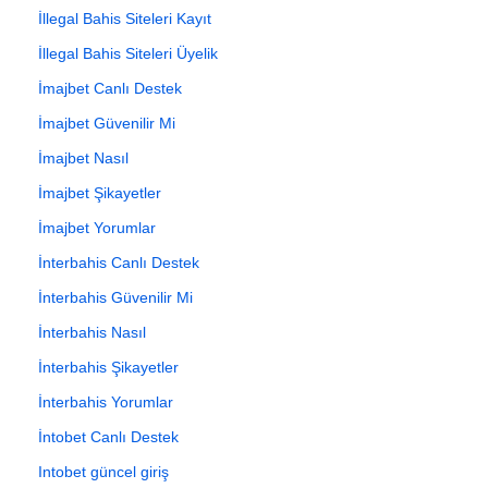
İllegal Bahis Siteleri Kayıt
İllegal Bahis Siteleri Üyelik
İmajbet Canlı Destek
İmajbet Güvenilir Mi
İmajbet Nasıl
İmajbet Şikayetler
İmajbet Yorumlar
İnterbahis Canlı Destek
İnterbahis Güvenilir Mi
İnterbahis Nasıl
İnterbahis Şikayetler
İnterbahis Yorumlar
İntobet Canlı Destek
Intobet güncel giriş