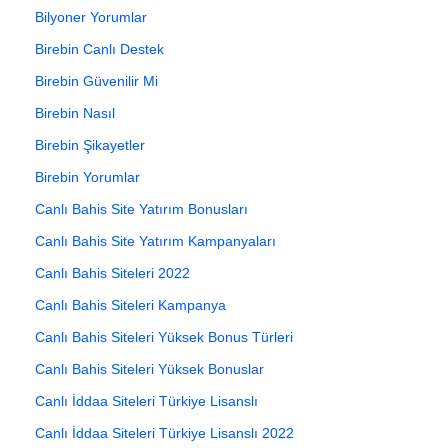
Bilyoner Yorumlar
Birebin Canlı Destek
Birebin Güvenilir Mi
Birebin Nasıl
Birebin Şikayetler
Birebin Yorumlar
Canlı Bahis Site Yatırım Bonusları
Canlı Bahis Site Yatırım Kampanyaları
Canlı Bahis Siteleri 2022
Canlı Bahis Siteleri Kampanya
Canlı Bahis Siteleri Yüksek Bonus Türleri
Canlı Bahis Siteleri Yüksek Bonuslar
Canlı İddaa Siteleri Türkiye Lisanslı
Canlı İddaa Siteleri Türkiye Lisanslı 2022