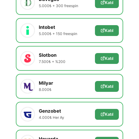
Katıl
5.000₺ + 300 freespin
Intobet
Katıl
5.000₺ + 150 freespin
Slotbon
Katıl
7.500₺ + %200
Milyar
Katıl
8.000₺
Genzobet
Katıl
4.000₺ Her Ay
Hovarda