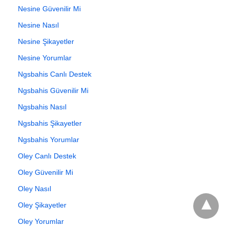
Nesine Güvenilir Mi
Nesine Nasıl
Nesine Şikayetler
Nesine Yorumlar
Ngsbahis Canlı Destek
Ngsbahis Güvenilir Mi
Ngsbahis Nasıl
Ngsbahis Şikayetler
Ngsbahis Yorumlar
Oley Canlı Destek
Oley Güvenilir Mi
Oley Nasıl
Oley Şikayetler
Oley Yorumlar