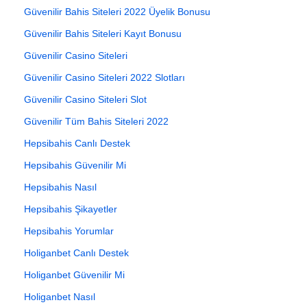
Güvenilir Bahis Siteleri 2022 Üyelik Bonusu
Güvenilir Bahis Siteleri Kayıt Bonusu
Güvenilir Casino Siteleri
Güvenilir Casino Siteleri 2022 Slotları
Güvenilir Casino Siteleri Slot
Güvenilir Tüm Bahis Siteleri 2022
Hepsibahis Canlı Destek
Hepsibahis Güvenilir Mi
Hepsibahis Nasıl
Hepsibahis Şikayetler
Hepsibahis Yorumlar
Holiganbet Canlı Destek
Holiganbet Güvenilir Mi
Holiganbet Nasıl