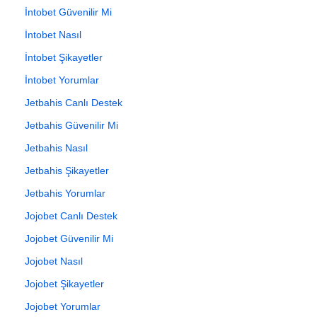
İntobet Güvenilir Mi
İntobet Nasıl
İntobet Şikayetler
İntobet Yorumlar
Jetbahis Canlı Destek
Jetbahis Güvenilir Mi
Jetbahis Nasıl
Jetbahis Şikayetler
Jetbahis Yorumlar
Jojobet Canlı Destek
Jojobet Güvenilir Mi
Jojobet Nasıl
Jojobet Şikayetler
Jojobet Yorumlar