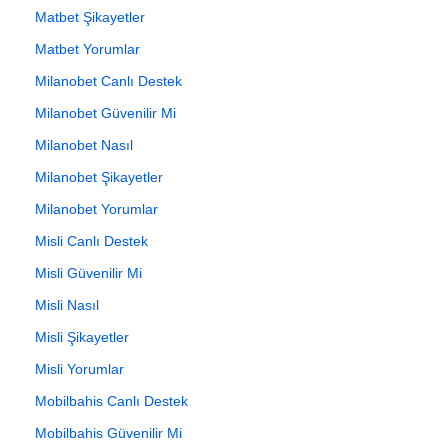
Matbet Şikayetler
Matbet Yorumlar
Milanobet Canlı Destek
Milanobet Güvenilir Mi
Milanobet Nasıl
Milanobet Şikayetler
Milanobet Yorumlar
Misli Canlı Destek
Misli Güvenilir Mi
Misli Nasıl
Misli Şikayetler
Misli Yorumlar
Mobilbahis Canlı Destek
Mobilbahis Güvenilir Mi