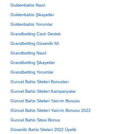
Goldenbahis Nasıl
Goldenbahis Şikayetler
Goldenbahis Yorumlar
Grandbetting Canlı Destek
Grandbetting Güvenilir Mi
Grandbetting Nasıl
Grandbetting Şikayetler
Grandbetting Yorumlar
Guncel Bahis Siteleri Bonusları
Guncel Bahis Siteleri Kampanyalar
Güncel Bahis Siteleri Yatırım Bonusu
Güncel Bahis Siteleri Yatırım Bonusu 2022
Guncel Bahis Sitesi Bonus
Güvenilir Bahis Siteleri 2022 Üyelik