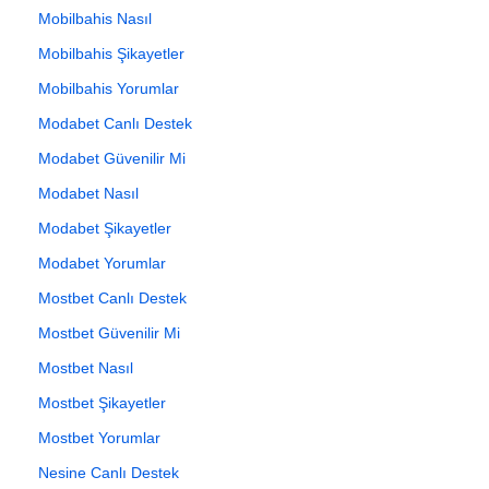
Mobilbahis Nasıl
Mobilbahis Şikayetler
Mobilbahis Yorumlar
Modabet Canlı Destek
Modabet Güvenilir Mi
Modabet Nasıl
Modabet Şikayetler
Modabet Yorumlar
Mostbet Canlı Destek
Mostbet Güvenilir Mi
Mostbet Nasıl
Mostbet Şikayetler
Mostbet Yorumlar
Nesine Canlı Destek