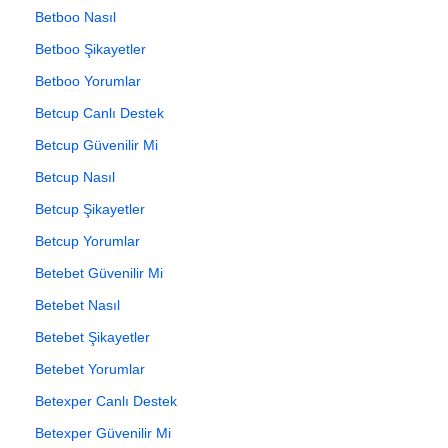
Betboo Nasıl
Betboo Şikayetler
Betboo Yorumlar
Betcup Canlı Destek
Betcup Güvenilir Mi
Betcup Nasıl
Betcup Şikayetler
Betcup Yorumlar
Betebet Güvenilir Mi
Betebet Nasıl
Betebet Şikayetler
Betebet Yorumlar
Betexper Canlı Destek
Betexper Güvenilir Mi