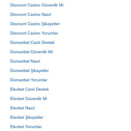
Discount Casino Güvenilir Mi
Discount Casino Nasıl
Discount Casino Şikayetler
Discount Casino Yorumlar
Dumanbet Canlı Destek
Dumanbet Güvenilir Mi
Dumanbet Nasıl
Dumanbet Şikayetler
Dumanbet Yorumlar
Elexbet Canlı Destek
Elexbet Güvenilir Mi
Elexbet Nasıl
Elexbet Şikayetler
Elexbet Yorumlar