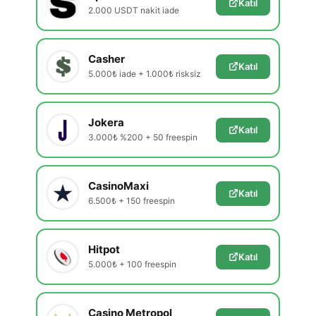
Katıl
2.000 USDT nakit iade
Casher
Katıl
5.000₺ iade + 1.000₺ risksiz
Jokera
Katıl
3.000₺ %200 + 50 freespin
CasinoMaxi
Katıl
6.500₺ + 150 freespin
Hitpot
Katıl
5.000₺ + 100 freespin
Casino Metropol