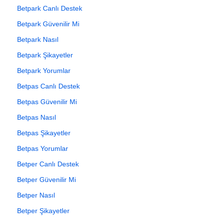
Betpark Canlı Destek
Betpark Güvenilir Mi
Betpark Nasıl
Betpark Şikayetler
Betpark Yorumlar
Betpas Canlı Destek
Betpas Güvenilir Mi
Betpas Nasıl
Betpas Şikayetler
Betpas Yorumlar
Betper Canlı Destek
Betper Güvenilir Mi
Betper Nasıl
Betper Şikayetler