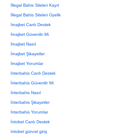
İllegal Bahis Siteleri Kayıt
İllegal Bahis Siteleri Üyelik
İmajbet Canlı Destek
İmajbet Güvenilir Mi
İmajbet Nasıl
İmajbet Şikayetler
İmajbet Yorumlar
İnterbahis Canlı Destek
İnterbahis Güvenilir Mi
İnterbahis Nasıl
İnterbahis Şikayetler
İnterbahis Yorumlar
İntobet Canlı Destek
Intobet güncel giriş