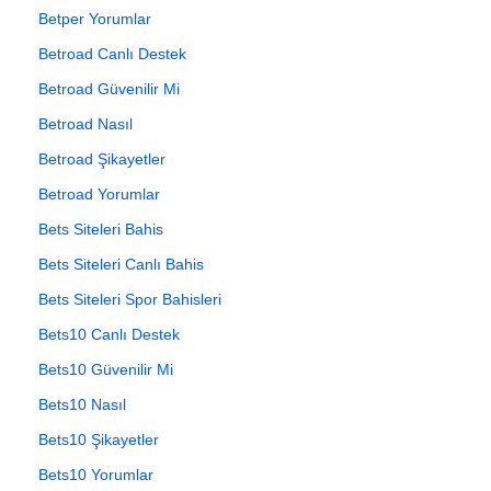
Betper Yorumlar
Betroad Canlı Destek
Betroad Güvenilir Mi
Betroad Nasıl
Betroad Şikayetler
Betroad Yorumlar
Bets Siteleri Bahis
Bets Siteleri Canlı Bahis
Bets Siteleri Spor Bahisleri
Bets10 Canlı Destek
Bets10 Güvenilir Mi
Bets10 Nasıl
Bets10 Şikayetler
Bets10 Yorumlar