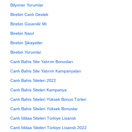
Bilyoner Yorumlar
Birebin Canlı Destek
Birebin Güvenilir Mi
Birebin Nasıl
Birebin Şikayetler
Birebin Yorumlar
Canlı Bahis Site Yatırım Bonusları
Canlı Bahis Site Yatırım Kampanyaları
Canlı Bahis Siteleri 2022
Canlı Bahis Siteleri Kampanya
Canlı Bahis Siteleri Yüksek Bonus Türleri
Canlı Bahis Siteleri Yüksek Bonuslar
Canlı İddaa Siteleri Türkiye Lisanslı
Canlı İddaa Siteleri Türkiye Lisanslı 2022