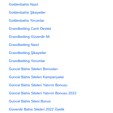
Goldenbahis Nasıl
Goldenbahis Şikayetler
Goldenbahis Yorumlar
Grandbetting Canlı Destek
Grandbetting Güvenilir Mi
Grandbetting Nasıl
Grandbetting Şikayetler
Grandbetting Yorumlar
Guncel Bahis Siteleri Bonusları
Guncel Bahis Siteleri Kampanyalar
Güncel Bahis Siteleri Yatırım Bonusu
Güncel Bahis Siteleri Yatırım Bonusu 2022
Guncel Bahis Sitesi Bonus
Güvenilir Bahis Siteleri 2022 Üyelik