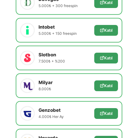
Katıl
5.000₺ + 300 freespin
Intobet
Katıl
5.000₺ + 150 freespin
Slotbon
Katıl
7.500₺ + %200
Milyar
Katıl
8.000₺
Genzobet
Katıl
4.000₺ Her Ay
Hovarda