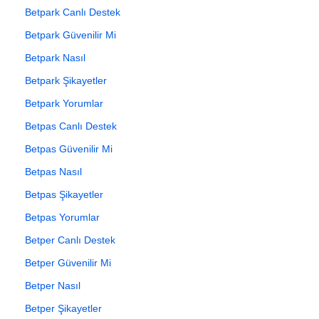
Betpark Canlı Destek
Betpark Güvenilir Mi
Betpark Nasıl
Betpark Şikayetler
Betpark Yorumlar
Betpas Canlı Destek
Betpas Güvenilir Mi
Betpas Nasıl
Betpas Şikayetler
Betpas Yorumlar
Betper Canlı Destek
Betper Güvenilir Mi
Betper Nasıl
Betper Şikayetler