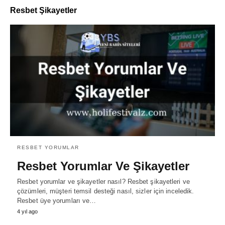
Resbet Şikayetler
RESBET YORUMLAR
Resbet Yorumlar Ve Şikayetler
Resbet yorumlar ve şikayetler nasıl? Resbet şikayetleri ve
çözümleri, müşteri temsil desteği nasıl, sizler için inceledik.
Resbet üye yorumları ve…
4 yıl ago