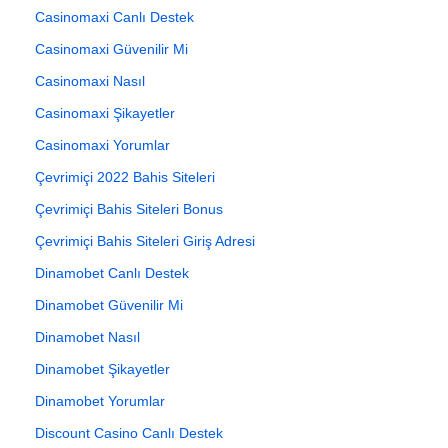
Casinomaxi Canlı Destek
Casinomaxi Güvenilir Mi
Casinomaxi Nasıl
Casinomaxi Şikayetler
Casinomaxi Yorumlar
Çevrimiçi 2022 Bahis Siteleri
Çevrimiçi Bahis Siteleri Bonus
Çevrimiçi Bahis Siteleri Giriş Adresi
Dinamobet Canlı Destek
Dinamobet Güvenilir Mi
Dinamobet Nasıl
Dinamobet Şikayetler
Dinamobet Yorumlar
Discount Casino Canlı Destek