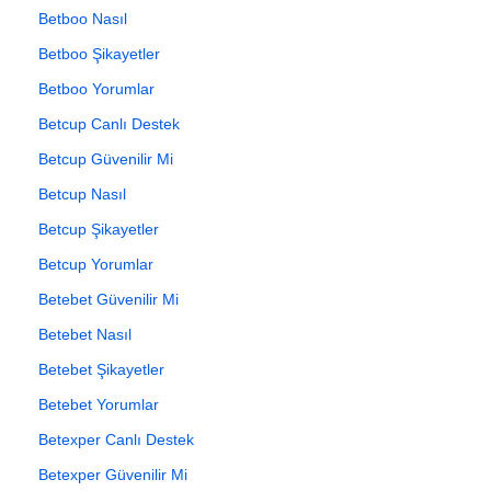
Betboo Nasıl
Betboo Şikayetler
Betboo Yorumlar
Betcup Canlı Destek
Betcup Güvenilir Mi
Betcup Nasıl
Betcup Şikayetler
Betcup Yorumlar
Betebet Güvenilir Mi
Betebet Nasıl
Betebet Şikayetler
Betebet Yorumlar
Betexper Canlı Destek
Betexper Güvenilir Mi