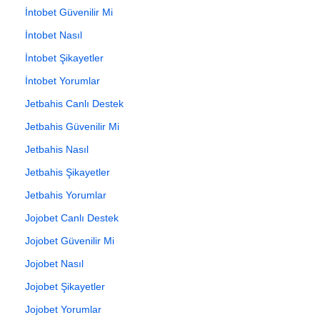
İntobet Güvenilir Mi
İntobet Nasıl
İntobet Şikayetler
İntobet Yorumlar
Jetbahis Canlı Destek
Jetbahis Güvenilir Mi
Jetbahis Nasıl
Jetbahis Şikayetler
Jetbahis Yorumlar
Jojobet Canlı Destek
Jojobet Güvenilir Mi
Jojobet Nasıl
Jojobet Şikayetler
Jojobet Yorumlar