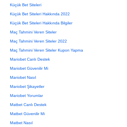
Küçük Bet Siteleri
Küçük Bet Siteleri Hakkında 2022
Küçük Bet Siteleri Hakkında Bilgiler
Maç Tahmini Veren Siteler
Maç Tahmini Veren Siteler 2022
Maç Tahmini Veren Siteler Kupon Yapma
Mariobet Canlı Destek
Mariobet Güvenilir Mi
Mariobet Nasıl
Mariobet Şikayetler
Mariobet Yorumlar
Matbet Canlı Destek
Matbet Güvenilir Mi
Matbet Nasıl