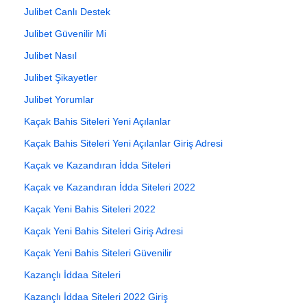
Julibet Canlı Destek
Julibet Güvenilir Mi
Julibet Nasıl
Julibet Şikayetler
Julibet Yorumlar
Kaçak Bahis Siteleri Yeni Açılanlar
Kaçak Bahis Siteleri Yeni Açılanlar Giriş Adresi
Kaçak ve Kazandıran İdda Siteleri
Kaçak ve Kazandıran İdda Siteleri 2022
Kaçak Yeni Bahis Siteleri 2022
Kaçak Yeni Bahis Siteleri Giriş Adresi
Kaçak Yeni Bahis Siteleri Güvenilir
Kazançlı İddaa Siteleri
Kazançlı İddaa Siteleri 2022 Giriş