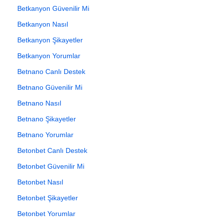
Betkanyon Güvenilir Mi
Betkanyon Nasıl
Betkanyon Şikayetler
Betkanyon Yorumlar
Betnano Canlı Destek
Betnano Güvenilir Mi
Betnano Nasıl
Betnano Şikayetler
Betnano Yorumlar
Betonbet Canlı Destek
Betonbet Güvenilir Mi
Betonbet Nasıl
Betonbet Şikayetler
Betonbet Yorumlar