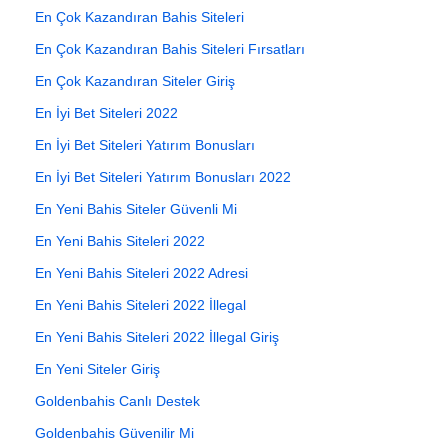
En Çok Kazandıran Bahis Siteleri
En Çok Kazandıran Bahis Siteleri Fırsatları
En Çok Kazandıran Siteler Giriş
En İyi Bet Siteleri 2022
En İyi Bet Siteleri Yatırım Bonusları
En İyi Bet Siteleri Yatırım Bonusları 2022
En Yeni Bahis Siteler Güvenli Mi
En Yeni Bahis Siteleri 2022
En Yeni Bahis Siteleri 2022 Adresi
En Yeni Bahis Siteleri 2022 İllegal
En Yeni Bahis Siteleri 2022 İllegal Giriş
En Yeni Siteler Giriş
Goldenbahis Canlı Destek
Goldenbahis Güvenilir Mi