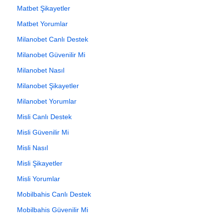
Matbet Şikayetler
Matbet Yorumlar
Milanobet Canlı Destek
Milanobet Güvenilir Mi
Milanobet Nasıl
Milanobet Şikayetler
Milanobet Yorumlar
Misli Canlı Destek
Misli Güvenilir Mi
Misli Nasıl
Misli Şikayetler
Misli Yorumlar
Mobilbahis Canlı Destek
Mobilbahis Güvenilir Mi