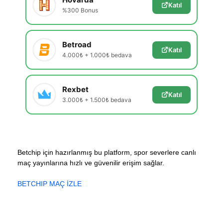
Katıl
%300 Bonus
Betroad
Katıl
4.000₺ + 1.000₺ bedava
Rexbet
Katıl
3.000₺ + 1.500₺ bedava
Betchip için hazırlanmış bu platform, spor severlere canlı
maç yayınlarına hızlı ve güvenilir erişim sağlar.
BETCHIP MAÇ İZLE