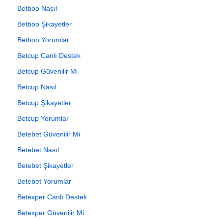
Betboo Nasıl
Betboo Şikayetler
Betboo Yorumlar
Betcup Canlı Destek
Betcup Güvenilir Mi
Betcup Nasıl
Betcup Şikayetler
Betcup Yorumlar
Betebet Güvenilir Mi
Betebet Nasıl
Betebet Şikayetler
Betebet Yorumlar
Betexper Canlı Destek
Betexper Güvenilir Mi