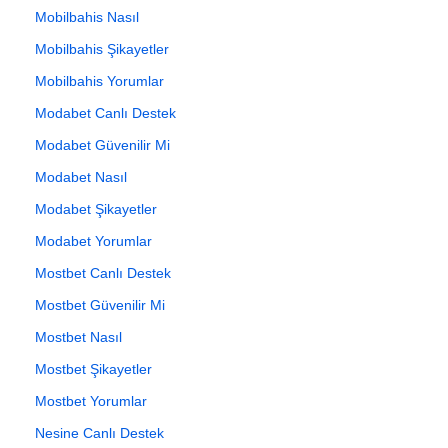
Mobilbahis Nasıl
Mobilbahis Şikayetler
Mobilbahis Yorumlar
Modabet Canlı Destek
Modabet Güvenilir Mi
Modabet Nasıl
Modabet Şikayetler
Modabet Yorumlar
Mostbet Canlı Destek
Mostbet Güvenilir Mi
Mostbet Nasıl
Mostbet Şikayetler
Mostbet Yorumlar
Nesine Canlı Destek