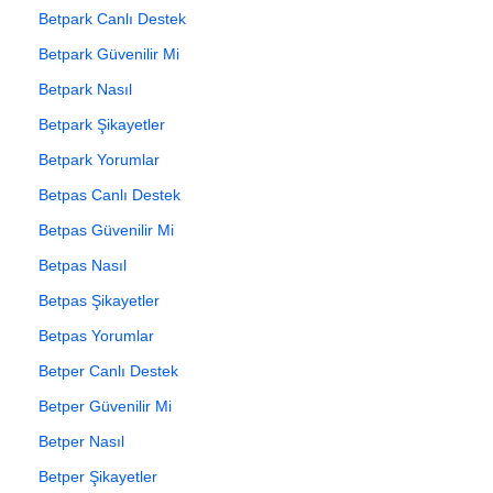
Betpark Canlı Destek
Betpark Güvenilir Mi
Betpark Nasıl
Betpark Şikayetler
Betpark Yorumlar
Betpas Canlı Destek
Betpas Güvenilir Mi
Betpas Nasıl
Betpas Şikayetler
Betpas Yorumlar
Betper Canlı Destek
Betper Güvenilir Mi
Betper Nasıl
Betper Şikayetler