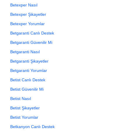
Betexper Nasıl
Betexper Şikayetler
Betexper Yorumlar
Betgaranti Canlı Destek
Betgaranti Güvenilir Mi
Betgaranti Nasıl
Betgaranti Şikayetler
Betgaranti Yorumlar
Betist Canlı Destek
Betist Güvenilir Mi
Betist Nasıl
Betist Şikayetler
Betist Yorumlar
Betkanyon Canlı Destek