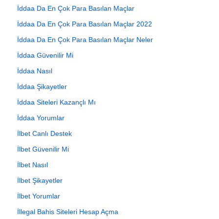
İddaa Da En Çok Para Basılan Maçlar
İddaa Da En Çok Para Basılan Maçlar 2022
İddaa Da En Çok Para Basılan Maçlar Neler
İddaa Güvenilir Mi
İddaa Nasıl
İddaa Şikayetler
İddaa Siteleri Kazançlı Mı
İddaa Yorumlar
İlbet Canlı Destek
İlbet Güvenilir Mi
İlbet Nasıl
İlbet Şikayetler
İlbet Yorumlar
İllegal Bahis Siteleri Hesap Açma