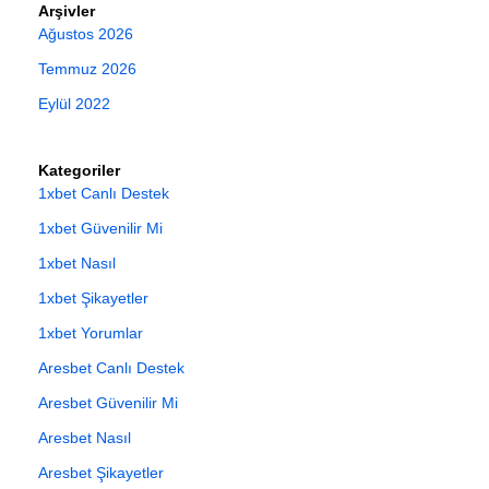
Arşivler
Ağustos 2026
Temmuz 2026
Eylül 2022
Kategoriler
1xbet Canlı Destek
1xbet Güvenilir Mi
1xbet Nasıl
1xbet Şikayetler
1xbet Yorumlar
Aresbet Canlı Destek
Aresbet Güvenilir Mi
Aresbet Nasıl
Aresbet Şikayetler