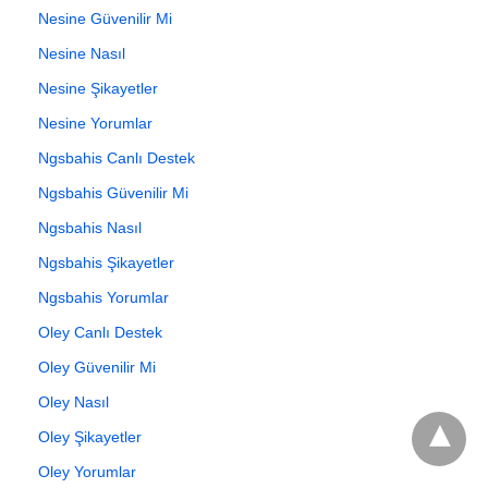
Nesine Güvenilir Mi
Nesine Nasıl
Nesine Şikayetler
Nesine Yorumlar
Ngsbahis Canlı Destek
Ngsbahis Güvenilir Mi
Ngsbahis Nasıl
Ngsbahis Şikayetler
Ngsbahis Yorumlar
Oley Canlı Destek
Oley Güvenilir Mi
Oley Nasıl
Oley Şikayetler
Oley Yorumlar