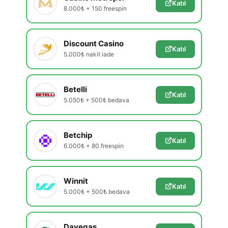
Katıl
8.000₺ + 150 freespin
Discount Casino
Katıl
5.000₺ nakit iade
Betelli
Katıl
5.050₺ + 500₺ bedava
Betchip
Katıl
6.000₺ + 80 freespin
Winnit
Katıl
5.000₺ + 500₺ bedava
Davegas