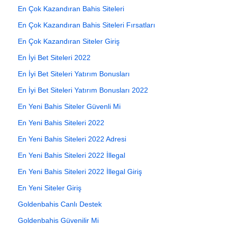
En Çok Kazandıran Bahis Siteleri
En Çok Kazandıran Bahis Siteleri Fırsatları
En Çok Kazandıran Siteler Giriş
En İyi Bet Siteleri 2022
En İyi Bet Siteleri Yatırım Bonusları
En İyi Bet Siteleri Yatırım Bonusları 2022
En Yeni Bahis Siteler Güvenli Mi
En Yeni Bahis Siteleri 2022
En Yeni Bahis Siteleri 2022 Adresi
En Yeni Bahis Siteleri 2022 İllegal
En Yeni Bahis Siteleri 2022 İllegal Giriş
En Yeni Siteler Giriş
Goldenbahis Canlı Destek
Goldenbahis Güvenilir Mi