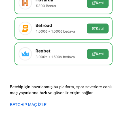
Katıl
%300 Bonus
Betroad
Katıl
4.000₺ + 1.000₺ bedava
Rexbet
Katıl
3.000₺ + 1.500₺ bedava
Betchip için hazırlanmış bu platform, spor severlere canlı
maç yayınlarına hızlı ve güvenilir erişim sağlar.
BETCHIP MAÇ İZLE