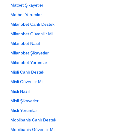
Matbet Şikayetler
Matbet Yorumlar
Milanobet Canlı Destek
Milanobet Güvenilir Mi
Milanobet Nasıl
Milanobet Şikayetler
Milanobet Yorumlar
Misli Canlı Destek
Misli Güvenilir Mi
Misli Nasıl
Misli Şikayetler
Misli Yorumlar
Mobilbahis Canlı Destek
Mobilbahis Güvenilir Mi