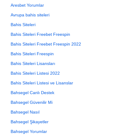
Aresbet Yorumlar
Avrupa bahis siteleri
Bahis Siteleri
Bahis Siteleri Freebet Freespin
Bahis Siteleri Freebet Freespin 2022
Bahis Siteleri Freespin
Bahis Siteleri Lisansları
Bahis Siteleri Listesi 2022
Bahis Siteleri Listesi ve Lisanslar
Bahsegel Canlı Destek
Bahsegel Güvenilir Mi
Bahsegel Nasıl
Bahsegel Şikayetler
Bahsegel Yorumlar