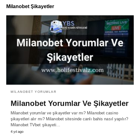
Milanobet Şikayetler
MILANOBET YORUMLAR
Milanobet Yorumlar Ve Şikayetler
Milanobet yorumlar ve şikayetler var mı? Milanobet casino
şikayetleri alır mı? Milanobet sitesinde canlı bahis nasıl yapılır?
Milanobet TVbet şikayeti…
4 yıl ago