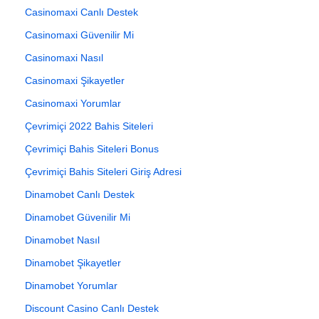
Casinomaxi Canlı Destek
Casinomaxi Güvenilir Mi
Casinomaxi Nasıl
Casinomaxi Şikayetler
Casinomaxi Yorumlar
Çevrimiçi 2022 Bahis Siteleri
Çevrimiçi Bahis Siteleri Bonus
Çevrimiçi Bahis Siteleri Giriş Adresi
Dinamobet Canlı Destek
Dinamobet Güvenilir Mi
Dinamobet Nasıl
Dinamobet Şikayetler
Dinamobet Yorumlar
Discount Casino Canlı Destek