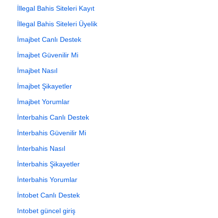
İllegal Bahis Siteleri Kayıt
İllegal Bahis Siteleri Üyelik
İmajbet Canlı Destek
İmajbet Güvenilir Mi
İmajbet Nasıl
İmajbet Şikayetler
İmajbet Yorumlar
İnterbahis Canlı Destek
İnterbahis Güvenilir Mi
İnterbahis Nasıl
İnterbahis Şikayetler
İnterbahis Yorumlar
İntobet Canlı Destek
Intobet güncel giriş