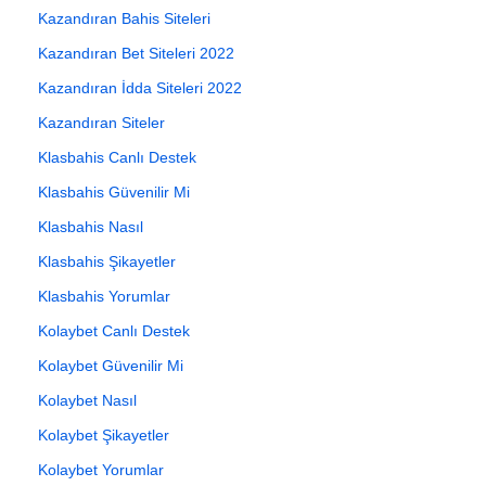
Kazandıran Bahis Siteleri
Kazandıran Bet Siteleri 2022
Kazandıran İdda Siteleri 2022
Kazandıran Siteler
Klasbahis Canlı Destek
Klasbahis Güvenilir Mi
Klasbahis Nasıl
Klasbahis Şikayetler
Klasbahis Yorumlar
Kolaybet Canlı Destek
Kolaybet Güvenilir Mi
Kolaybet Nasıl
Kolaybet Şikayetler
Kolaybet Yorumlar