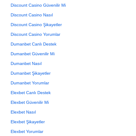
Discount Casino Güvenilir Mi
Discount Casino Nasıl
Discount Casino Şikayetler
Discount Casino Yorumlar
Dumanbet Canlı Destek
Dumanbet Güvenilir Mi
Dumanbet Nasıl
Dumanbet Şikayetler
Dumanbet Yorumlar
Elexbet Canlı Destek
Elexbet Güvenilir Mi
Elexbet Nasıl
Elexbet Şikayetler
Elexbet Yorumlar