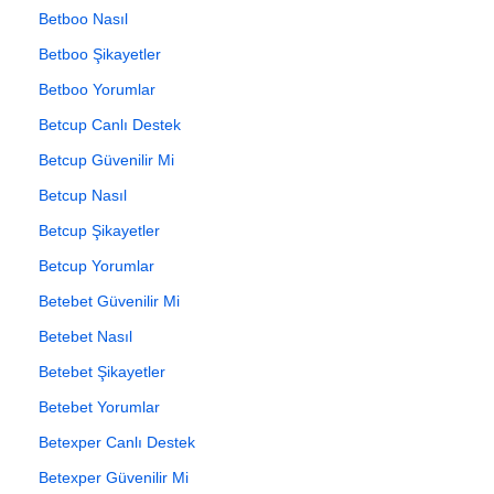
Betboo Nasıl
Betboo Şikayetler
Betboo Yorumlar
Betcup Canlı Destek
Betcup Güvenilir Mi
Betcup Nasıl
Betcup Şikayetler
Betcup Yorumlar
Betebet Güvenilir Mi
Betebet Nasıl
Betebet Şikayetler
Betebet Yorumlar
Betexper Canlı Destek
Betexper Güvenilir Mi