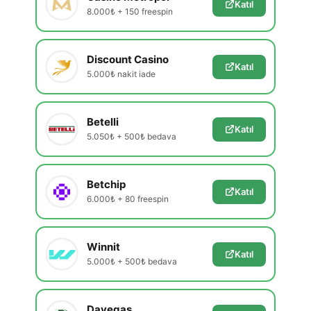
Katıl
8.000₺ + 150 freespin
Discount Casino
Katıl
5.000₺ nakit iade
Betelli
Katıl
5.050₺ + 500₺ bedava
Betchip
Katıl
6.000₺ + 80 freespin
Winnit
Katıl
5.000₺ + 500₺ bedava
Davegas