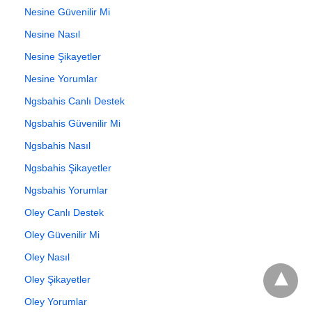
Nesine Güvenilir Mi
Nesine Nasıl
Nesine Şikayetler
Nesine Yorumlar
Ngsbahis Canlı Destek
Ngsbahis Güvenilir Mi
Ngsbahis Nasıl
Ngsbahis Şikayetler
Ngsbahis Yorumlar
Oley Canlı Destek
Oley Güvenilir Mi
Oley Nasıl
Oley Şikayetler
Oley Yorumlar