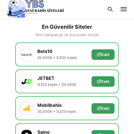
En Güvenilir Siteler
Yeni kampanya ve bonusları incele
Type
Bets10
your
Katıl
searc
20.000₺ + %300 kripto
query
and
hit
enter:
JETBET
Katıl
%325 kripto + 20.000₺
Mobilbahis
Katıl
20.000₺ + %225 kripto
Spino