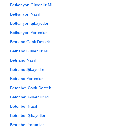
Betkanyon Güvenilir Mi
Betkanyon Nasıl
Betkanyon Şikayetler
Betkanyon Yorumlar
Betnano Canlı Destek
Betnano Güvenilir Mi
Betnano Nasıl
Betnano Şikayetler
Betnano Yorumlar
Betonbet Canlı Destek
Betonbet Güvenilir Mi
Betonbet Nasıl
Betonbet Şikayetler
Betonbet Yorumlar