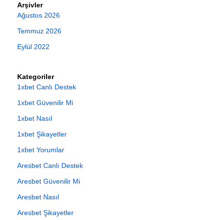
Arşivler
Ağustos 2026
Temmuz 2026
Eylül 2022
Kategoriler
1xbet Canlı Destek
1xbet Güvenilir Mi
1xbet Nasıl
1xbet Şikayetler
1xbet Yorumlar
Aresbet Canlı Destek
Aresbet Güvenilir Mi
Aresbet Nasıl
Aresbet Şikayetler