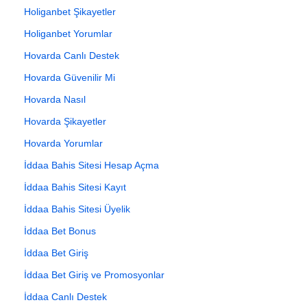
Holiganbet Şikayetler
Holiganbet Yorumlar
Hovarda Canlı Destek
Hovarda Güvenilir Mi
Hovarda Nasıl
Hovarda Şikayetler
Hovarda Yorumlar
İddaa Bahis Sitesi Hesap Açma
İddaa Bahis Sitesi Kayıt
İddaa Bahis Sitesi Üyelik
İddaa Bet Bonus
İddaa Bet Giriş
İddaa Bet Giriş ve Promosyonlar
İddaa Canlı Destek