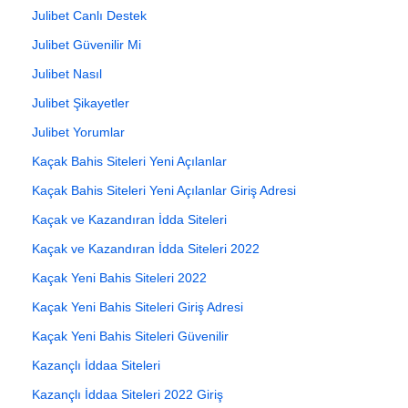
Julibet Canlı Destek
Julibet Güvenilir Mi
Julibet Nasıl
Julibet Şikayetler
Julibet Yorumlar
Kaçak Bahis Siteleri Yeni Açılanlar
Kaçak Bahis Siteleri Yeni Açılanlar Giriş Adresi
Kaçak ve Kazandıran İdda Siteleri
Kaçak ve Kazandıran İdda Siteleri 2022
Kaçak Yeni Bahis Siteleri 2022
Kaçak Yeni Bahis Siteleri Giriş Adresi
Kaçak Yeni Bahis Siteleri Güvenilir
Kazançlı İddaa Siteleri
Kazançlı İddaa Siteleri 2022 Giriş