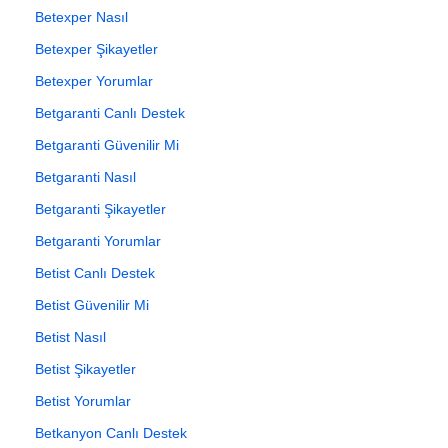
Betexper Nasıl
Betexper Şikayetler
Betexper Yorumlar
Betgaranti Canlı Destek
Betgaranti Güvenilir Mi
Betgaranti Nasıl
Betgaranti Şikayetler
Betgaranti Yorumlar
Betist Canlı Destek
Betist Güvenilir Mi
Betist Nasıl
Betist Şikayetler
Betist Yorumlar
Betkanyon Canlı Destek