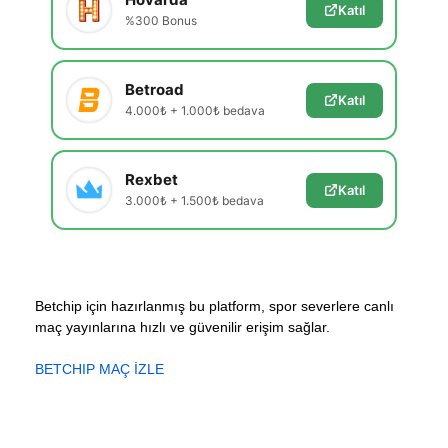
Katıl
%300 Bonus
Betroad
Katıl
4.000₺ + 1.000₺ bedava
Rexbet
Katıl
3.000₺ + 1.500₺ bedava
Betchip için hazırlanmış bu platform, spor severlere canlı
maç yayınlarına hızlı ve güvenilir erişim sağlar.
BETCHIP MAÇ İZLE