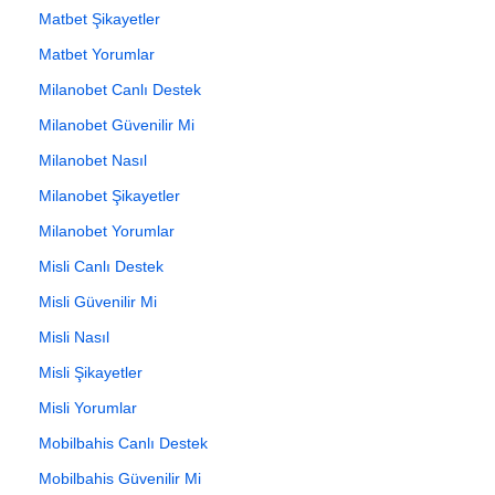
Matbet Şikayetler
Matbet Yorumlar
Milanobet Canlı Destek
Milanobet Güvenilir Mi
Milanobet Nasıl
Milanobet Şikayetler
Milanobet Yorumlar
Misli Canlı Destek
Misli Güvenilir Mi
Misli Nasıl
Misli Şikayetler
Misli Yorumlar
Mobilbahis Canlı Destek
Mobilbahis Güvenilir Mi