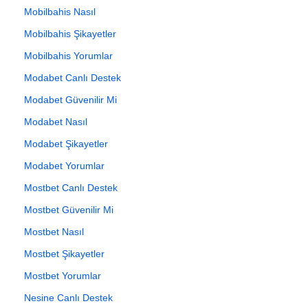
Mobilbahis Nasıl
Mobilbahis Şikayetler
Mobilbahis Yorumlar
Modabet Canlı Destek
Modabet Güvenilir Mi
Modabet Nasıl
Modabet Şikayetler
Modabet Yorumlar
Mostbet Canlı Destek
Mostbet Güvenilir Mi
Mostbet Nasıl
Mostbet Şikayetler
Mostbet Yorumlar
Nesine Canlı Destek