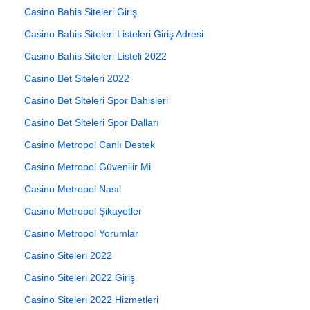
Casino Bahis Siteleri Giriş
Casino Bahis Siteleri Listeleri Giriş Adresi
Casino Bahis Siteleri Listeli 2022
Casino Bet Siteleri 2022
Casino Bet Siteleri Spor Bahisleri
Casino Bet Siteleri Spor Dalları
Casino Metropol Canlı Destek
Casino Metropol Güvenilir Mi
Casino Metropol Nasıl
Casino Metropol Şikayetler
Casino Metropol Yorumlar
Casino Siteleri 2022
Casino Siteleri 2022 Giriş
Casino Siteleri 2022 Hizmetleri