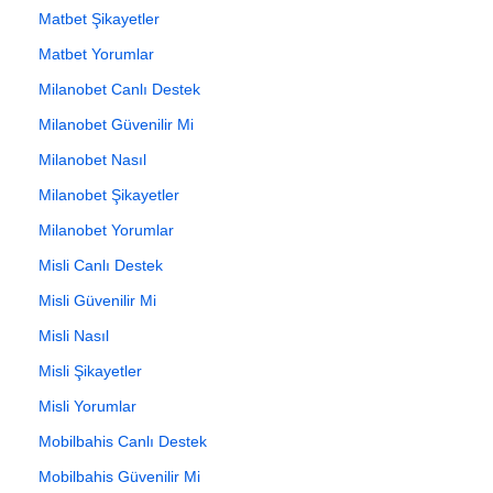
Matbet Şikayetler
Matbet Yorumlar
Milanobet Canlı Destek
Milanobet Güvenilir Mi
Milanobet Nasıl
Milanobet Şikayetler
Milanobet Yorumlar
Misli Canlı Destek
Misli Güvenilir Mi
Misli Nasıl
Misli Şikayetler
Misli Yorumlar
Mobilbahis Canlı Destek
Mobilbahis Güvenilir Mi