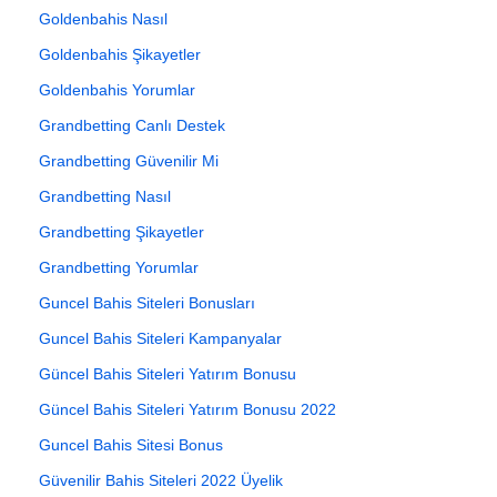
Goldenbahis Nasıl
Goldenbahis Şikayetler
Goldenbahis Yorumlar
Grandbetting Canlı Destek
Grandbetting Güvenilir Mi
Grandbetting Nasıl
Grandbetting Şikayetler
Grandbetting Yorumlar
Guncel Bahis Siteleri Bonusları
Guncel Bahis Siteleri Kampanyalar
Güncel Bahis Siteleri Yatırım Bonusu
Güncel Bahis Siteleri Yatırım Bonusu 2022
Guncel Bahis Sitesi Bonus
Güvenilir Bahis Siteleri 2022 Üyelik