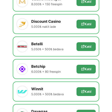
Katıl
8.000₺ + 150 freespin
Discount Casino
Katıl
5.000₺ nakit iade
Betelli
Katıl
5.050₺ + 500₺ bedava
Betchip
Katıl
6.000₺ + 80 freespin
Winnit
Katıl
5.000₺ + 500₺ bedava
Davegas