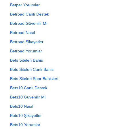
Betper Yorumlar
Betroad Canlı Destek
Betroad Güvenilir Mi
Betroad Nasıl
Betroad Şikayetler
Betroad Yorumlar
Bets Siteleri Bahis
Bets Siteleri Canlı Bahis
Bets Siteleri Spor Bahisleri
Bets10 Canlı Destek
Bets10 Güvenilir Mi
Bets10 Nasıl
Bets10 Şikayetler
Bets10 Yorumlar