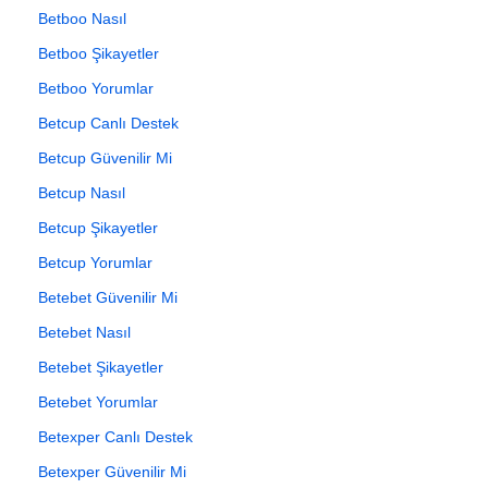
Betboo Nasıl
Betboo Şikayetler
Betboo Yorumlar
Betcup Canlı Destek
Betcup Güvenilir Mi
Betcup Nasıl
Betcup Şikayetler
Betcup Yorumlar
Betebet Güvenilir Mi
Betebet Nasıl
Betebet Şikayetler
Betebet Yorumlar
Betexper Canlı Destek
Betexper Güvenilir Mi