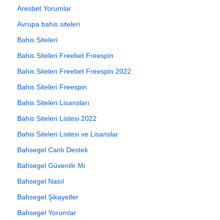
Aresbet Yorumlar
Avrupa bahis siteleri
Bahis Siteleri
Bahis Siteleri Freebet Freespin
Bahis Siteleri Freebet Freespin 2022
Bahis Siteleri Freespin
Bahis Siteleri Lisansları
Bahis Siteleri Listesi 2022
Bahis Siteleri Listesi ve Lisanslar
Bahsegel Canlı Destek
Bahsegel Güvenilir Mi
Bahsegel Nasıl
Bahsegel Şikayetler
Bahsegel Yorumlar