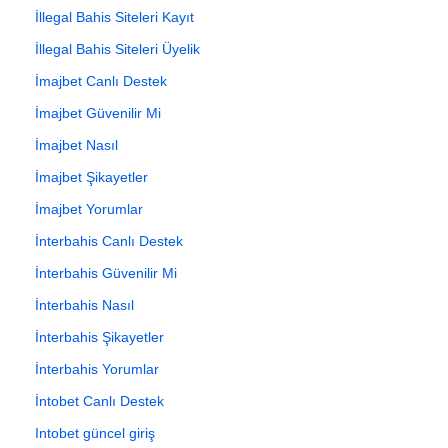
İllegal Bahis Siteleri Kayıt
İllegal Bahis Siteleri Üyelik
İmajbet Canlı Destek
İmajbet Güvenilir Mi
İmajbet Nasıl
İmajbet Şikayetler
İmajbet Yorumlar
İnterbahis Canlı Destek
İnterbahis Güvenilir Mi
İnterbahis Nasıl
İnterbahis Şikayetler
İnterbahis Yorumlar
İntobet Canlı Destek
Intobet güncel giriş