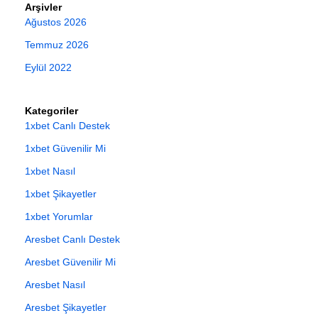
Arşivler
Ağustos 2026
Temmuz 2026
Eylül 2022
Kategoriler
1xbet Canlı Destek
1xbet Güvenilir Mi
1xbet Nasıl
1xbet Şikayetler
1xbet Yorumlar
Aresbet Canlı Destek
Aresbet Güvenilir Mi
Aresbet Nasıl
Aresbet Şikayetler