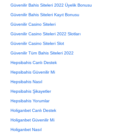
Güvenilir Bahis Siteleri 2022 Üyelik Bonusu
Güvenilir Bahis Siteleri Kayıt Bonusu
Güvenilir Casino Siteleri
Güvenilir Casino Siteleri 2022 Slotları
Güvenilir Casino Siteleri Slot
Güvenilir Tüm Bahis Siteleri 2022
Hepsibahis Canlı Destek
Hepsibahis Güvenilir Mi
Hepsibahis Nasıl
Hepsibahis Şikayetler
Hepsibahis Yorumlar
Holiganbet Canlı Destek
Holiganbet Güvenilir Mi
Holiganbet Nasıl