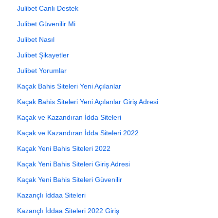
Julibet Canlı Destek
Julibet Güvenilir Mi
Julibet Nasıl
Julibet Şikayetler
Julibet Yorumlar
Kaçak Bahis Siteleri Yeni Açılanlar
Kaçak Bahis Siteleri Yeni Açılanlar Giriş Adresi
Kaçak ve Kazandıran İdda Siteleri
Kaçak ve Kazandıran İdda Siteleri 2022
Kaçak Yeni Bahis Siteleri 2022
Kaçak Yeni Bahis Siteleri Giriş Adresi
Kaçak Yeni Bahis Siteleri Güvenilir
Kazançlı İddaa Siteleri
Kazançlı İddaa Siteleri 2022 Giriş