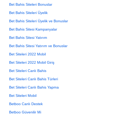
Bet Bahis Siteleri Bonuslar
Bet Bahis Siteleri Üyelik
Bet Bahis Siteleri Üyelik ve Bonuslar
Bet Bahis Sitesi Kampanyalar
Bet Bahis Sitesi Yatırım
Bet Bahis Sitesi Yatırım ve Bonuslar
Bet Siteleri 2022 Mobil
Bet Siteleri 2022 Mobil Giriş
Bet Siteleri Canlı Bahis
Bet Siteleri Canlı Bahis Türleri
Bet Siteleri Canlı Bahis Yapma
Bet Siteleri Mobil
Betboo Canlı Destek
Betboo Güvenilir Mi