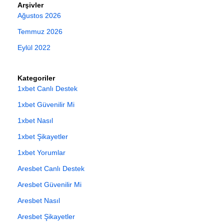
Arşivler
Ağustos 2026
Temmuz 2026
Eylül 2022
Kategoriler
1xbet Canlı Destek
1xbet Güvenilir Mi
1xbet Nasıl
1xbet Şikayetler
1xbet Yorumlar
Aresbet Canlı Destek
Aresbet Güvenilir Mi
Aresbet Nasıl
Aresbet Şikayetler