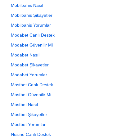
Mobilbahis Nasıl
Mobilbahis Şikayetler
Mobilbahis Yorumlar
Modabet Canlı Destek
Modabet Güvenilir Mi
Modabet Nasıl
Modabet Şikayetler
Modabet Yorumlar
Mostbet Canlı Destek
Mostbet Güvenilir Mi
Mostbet Nasıl
Mostbet Şikayetler
Mostbet Yorumlar
Nesine Canlı Destek