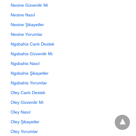
Nesine Güvenilir Mi
Nesine Nasıl
Nesine Şikayetler
Nesine Yorumlar
Ngsbahis Canlı Destek
Ngsbahis Güvenilir Mi
Ngsbahis Nasıl
Ngsbahis Şikayetler
Ngsbahis Yorumlar
Oley Canlı Destek
Oley Güvenilir Mi
Oley Nasıl
Oley Şikayetler
Oley Yorumlar