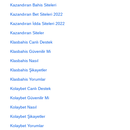
Kazandıran Bahis Siteleri
Kazandıran Bet Siteleri 2022
Kazandıran İdda Siteleri 2022
Kazandıran Siteler
Klasbahis Canlı Destek
Klasbahis Güvenilir Mi
Klasbahis Nasıl
Klasbahis Şikayetler
Klasbahis Yorumlar
Kolaybet Canlı Destek
Kolaybet Güvenilir Mi
Kolaybet Nasıl
Kolaybet Şikayetler
Kolaybet Yorumlar