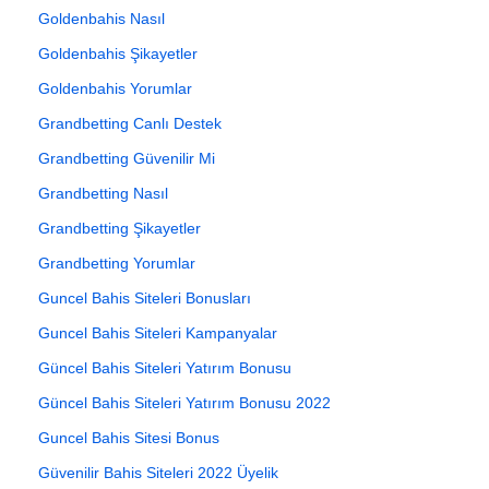
Goldenbahis Nasıl
Goldenbahis Şikayetler
Goldenbahis Yorumlar
Grandbetting Canlı Destek
Grandbetting Güvenilir Mi
Grandbetting Nasıl
Grandbetting Şikayetler
Grandbetting Yorumlar
Guncel Bahis Siteleri Bonusları
Guncel Bahis Siteleri Kampanyalar
Güncel Bahis Siteleri Yatırım Bonusu
Güncel Bahis Siteleri Yatırım Bonusu 2022
Guncel Bahis Sitesi Bonus
Güvenilir Bahis Siteleri 2022 Üyelik