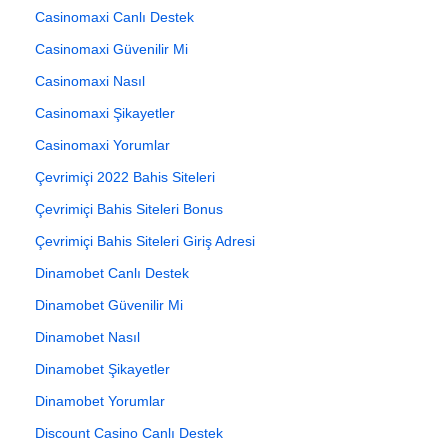
Casinomaxi Canlı Destek
Casinomaxi Güvenilir Mi
Casinomaxi Nasıl
Casinomaxi Şikayetler
Casinomaxi Yorumlar
Çevrimiçi 2022 Bahis Siteleri
Çevrimiçi Bahis Siteleri Bonus
Çevrimiçi Bahis Siteleri Giriş Adresi
Dinamobet Canlı Destek
Dinamobet Güvenilir Mi
Dinamobet Nasıl
Dinamobet Şikayetler
Dinamobet Yorumlar
Discount Casino Canlı Destek