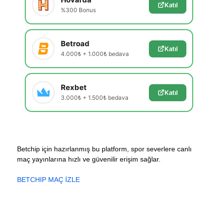
Katıl
%300 Bonus
Betroad
Katıl
4.000₺ + 1.000₺ bedava
Rexbet
Katıl
3.000₺ + 1.500₺ bedava
Betchip için hazırlanmış bu platform, spor severlere canlı
maç yayınlarına hızlı ve güvenilir erişim sağlar.
BETCHIP MAÇ İZLE