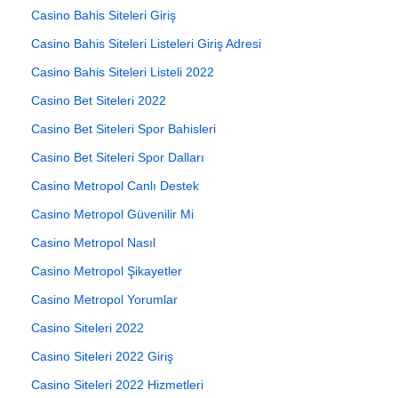
Casino Bahis Siteleri Giriş
Casino Bahis Siteleri Listeleri Giriş Adresi
Casino Bahis Siteleri Listeli 2022
Casino Bet Siteleri 2022
Casino Bet Siteleri Spor Bahisleri
Casino Bet Siteleri Spor Dalları
Casino Metropol Canlı Destek
Casino Metropol Güvenilir Mi
Casino Metropol Nasıl
Casino Metropol Şikayetler
Casino Metropol Yorumlar
Casino Siteleri 2022
Casino Siteleri 2022 Giriş
Casino Siteleri 2022 Hizmetleri