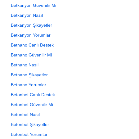
Betkanyon Güvenilir Mi
Betkanyon Nasıl
Betkanyon Şikayetler
Betkanyon Yorumlar
Betnano Canlı Destek
Betnano Güvenilir Mi
Betnano Nasıl
Betnano Şikayetler
Betnano Yorumlar
Betonbet Canlı Destek
Betonbet Güvenilir Mi
Betonbet Nasıl
Betonbet Şikayetler
Betonbet Yorumlar