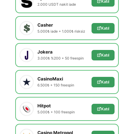
Katıl
2.000 USDT nakit iade
Casher
Katıl
5.000₺ iade + 1.000₺ risksiz
Jokera
Katıl
3.000₺ %200 + 50 freespin
CasinoMaxi
Katıl
6.500₺ + 150 freespin
Hitpot
Katıl
5.000₺ + 100 freespin
Casino Metropol