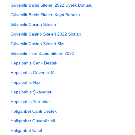
Güvenilir Bahis Siteleri 2022 Üyelik Bonusu
Güvenilir Bahis Siteleri Kayıt Bonusu
Güvenilir Casino Siteleri
Güvenilir Casino Siteleri 2022 Slotları
Güvenilir Casino Siteleri Slot
Güvenilir Tüm Bahis Siteleri 2022
Hepsibahis Canlı Destek
Hepsibahis Güvenilir Mi
Hepsibahis Nasıl
Hepsibahis Şikayetler
Hepsibahis Yorumlar
Holiganbet Canlı Destek
Holiganbet Güvenilir Mi
Holiganbet Nasıl