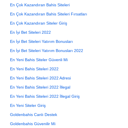
En Çok Kazandıran Bahis Siteleri
En Çok Kazandıran Bahis Siteleri Fırsatları
En Çok Kazandıran Siteler Giriş
En İyi Bet Siteleri 2022
En İyi Bet Siteleri Yatırım Bonusları
En İyi Bet Siteleri Yatırım Bonusları 2022
En Yeni Bahis Siteler Güvenli Mi
En Yeni Bahis Siteleri 2022
En Yeni Bahis Siteleri 2022 Adresi
En Yeni Bahis Siteleri 2022 İllegal
En Yeni Bahis Siteleri 2022 İllegal Giriş
En Yeni Siteler Giriş
Goldenbahis Canlı Destek
Goldenbahis Güvenilir Mi