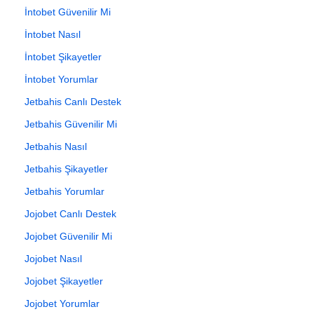
İntobet Güvenilir Mi
İntobet Nasıl
İntobet Şikayetler
İntobet Yorumlar
Jetbahis Canlı Destek
Jetbahis Güvenilir Mi
Jetbahis Nasıl
Jetbahis Şikayetler
Jetbahis Yorumlar
Jojobet Canlı Destek
Jojobet Güvenilir Mi
Jojobet Nasıl
Jojobet Şikayetler
Jojobet Yorumlar