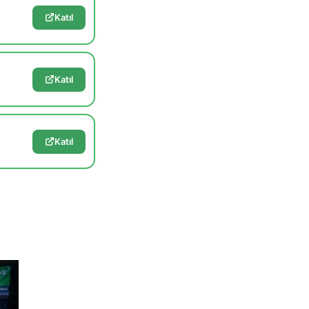
Katıl
Katıl
Katıl