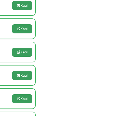
Katıl
Katıl
Katıl
Katıl
Katıl