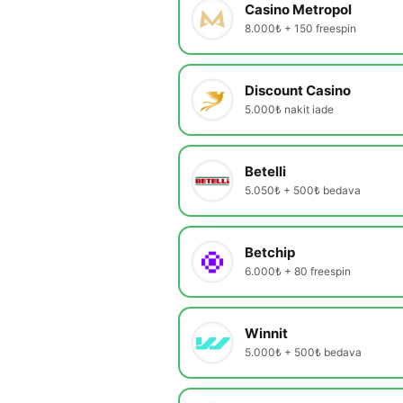
Casino Metropol
8.000₺ + 150 freespin
Discount Casino
5.000₺ nakit iade
Betelli
5.050₺ + 500₺ bedava
Betchip
6.000₺ + 80 freespin
Winnit
5.000₺ + 500₺ bedava