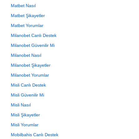
Matbet Nasıl
Matbet Şikayetler
Matbet Yorumlar
Milanobet Canlı Destek
Milanobet Güvenilir Mi
Milanobet Nasıl
Milanobet Şikayetler
Milanobet Yorumlar
Misli Canlı Destek
Misli Güvenilir Mi
Misli Nasıl
Misli Şikayetler
Misli Yorumlar
Mobilbahis Canlı Destek