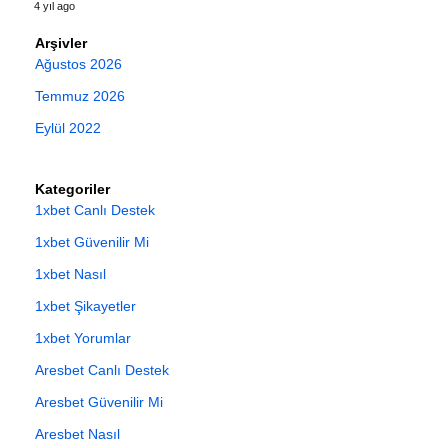
4 yıl ago
Arşivler
Ağustos 2026
Temmuz 2026
Eylül 2022
Kategoriler
1xbet Canlı Destek
1xbet Güvenilir Mi
1xbet Nasıl
1xbet Şikayetler
1xbet Yorumlar
Aresbet Canlı Destek
Aresbet Güvenilir Mi
Aresbet Nasıl