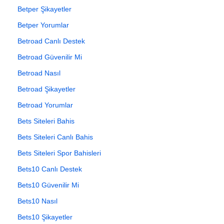
Betper Şikayetler
Betper Yorumlar
Betroad Canlı Destek
Betroad Güvenilir Mi
Betroad Nasıl
Betroad Şikayetler
Betroad Yorumlar
Bets Siteleri Bahis
Bets Siteleri Canlı Bahis
Bets Siteleri Spor Bahisleri
Bets10 Canlı Destek
Bets10 Güvenilir Mi
Bets10 Nasıl
Bets10 Şikayetler