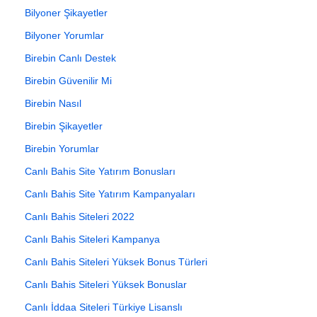
Bilyoner Şikayetler
Bilyoner Yorumlar
Birebin Canlı Destek
Birebin Güvenilir Mi
Birebin Nasıl
Birebin Şikayetler
Birebin Yorumlar
Canlı Bahis Site Yatırım Bonusları
Canlı Bahis Site Yatırım Kampanyaları
Canlı Bahis Siteleri 2022
Canlı Bahis Siteleri Kampanya
Canlı Bahis Siteleri Yüksek Bonus Türleri
Canlı Bahis Siteleri Yüksek Bonuslar
Canlı İddaa Siteleri Türkiye Lisanslı