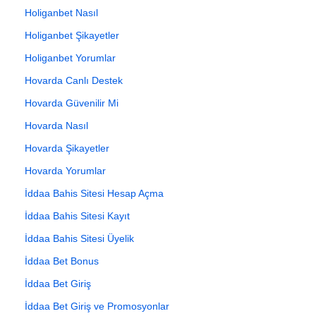
Holiganbet Nasıl
Holiganbet Şikayetler
Holiganbet Yorumlar
Hovarda Canlı Destek
Hovarda Güvenilir Mi
Hovarda Nasıl
Hovarda Şikayetler
Hovarda Yorumlar
İddaa Bahis Sitesi Hesap Açma
İddaa Bahis Sitesi Kayıt
İddaa Bahis Sitesi Üyelik
İddaa Bet Bonus
İddaa Bet Giriş
İddaa Bet Giriş ve Promosyonlar