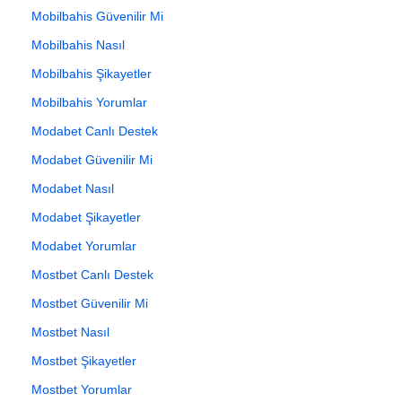
Mobilbahis Güvenilir Mi
Mobilbahis Nasıl
Mobilbahis Şikayetler
Mobilbahis Yorumlar
Modabet Canlı Destek
Modabet Güvenilir Mi
Modabet Nasıl
Modabet Şikayetler
Modabet Yorumlar
Mostbet Canlı Destek
Mostbet Güvenilir Mi
Mostbet Nasıl
Mostbet Şikayetler
Mostbet Yorumlar