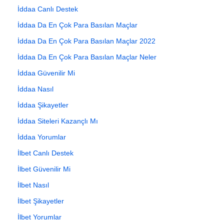
İddaa Canlı Destek
İddaa Da En Çok Para Basılan Maçlar
İddaa Da En Çok Para Basılan Maçlar 2022
İddaa Da En Çok Para Basılan Maçlar Neler
İddaa Güvenilir Mi
İddaa Nasıl
İddaa Şikayetler
İddaa Siteleri Kazançlı Mı
İddaa Yorumlar
İlbet Canlı Destek
İlbet Güvenilir Mi
İlbet Nasıl
İlbet Şikayetler
İlbet Yorumlar