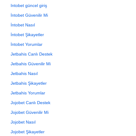
Intobet güncel giriş
İntobet Güvenilir Mi
İntobet Nasıl
İntobet Şikayetler
İntobet Yorumlar
Jetbahis Canlı Destek
Jetbahis Güvenilir Mi
Jetbahis Nasıl
Jetbahis Şikayetler
Jetbahis Yorumlar
Jojobet Canlı Destek
Jojobet Güvenilir Mi
Jojobet Nasıl
Jojobet Şikayetler