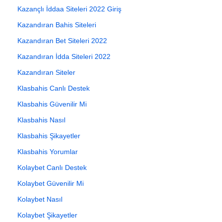
Kazançlı İddaa Siteleri 2022 Giriş
Kazandıran Bahis Siteleri
Kazandıran Bet Siteleri 2022
Kazandıran İdda Siteleri 2022
Kazandıran Siteler
Klasbahis Canlı Destek
Klasbahis Güvenilir Mi
Klasbahis Nasıl
Klasbahis Şikayetler
Klasbahis Yorumlar
Kolaybet Canlı Destek
Kolaybet Güvenilir Mi
Kolaybet Nasıl
Kolaybet Şikayetler