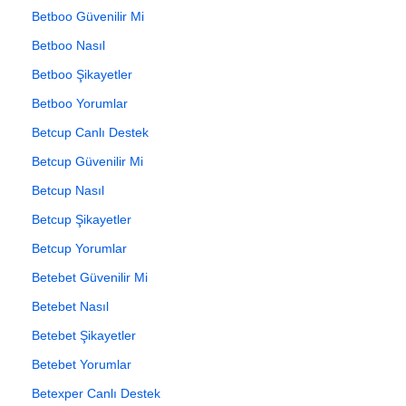
Betboo Güvenilir Mi
Betboo Nasıl
Betboo Şikayetler
Betboo Yorumlar
Betcup Canlı Destek
Betcup Güvenilir Mi
Betcup Nasıl
Betcup Şikayetler
Betcup Yorumlar
Betebet Güvenilir Mi
Betebet Nasıl
Betebet Şikayetler
Betebet Yorumlar
Betexper Canlı Destek