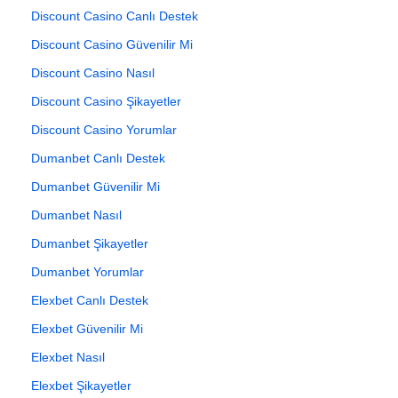
Discount Casino Canlı Destek
Discount Casino Güvenilir Mi
Discount Casino Nasıl
Discount Casino Şikayetler
Discount Casino Yorumlar
Dumanbet Canlı Destek
Dumanbet Güvenilir Mi
Dumanbet Nasıl
Dumanbet Şikayetler
Dumanbet Yorumlar
Elexbet Canlı Destek
Elexbet Güvenilir Mi
Elexbet Nasıl
Elexbet Şikayetler