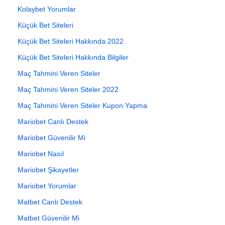
Kolaybet Yorumlar
Küçük Bet Siteleri
Küçük Bet Siteleri Hakkında 2022
Küçük Bet Siteleri Hakkında Bilgiler
Maç Tahmini Veren Siteler
Maç Tahmini Veren Siteler 2022
Maç Tahmini Veren Siteler Kupon Yapma
Mariobet Canlı Destek
Mariobet Güvenilir Mi
Mariobet Nasıl
Mariobet Şikayetler
Mariobet Yorumlar
Matbet Canlı Destek
Matbet Güvenilir Mi