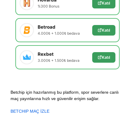
Katıl
%300 Bonus
Betroad
Katıl
4.000₺ + 1.000₺ bedava
Rexbet
Katıl
3.000₺ + 1.500₺ bedava
Betchip için hazırlanmış bu platform, spor severlere canlı
maç yayınlarına hızlı ve güvenilir erişim sağlar.
BETCHIP MAÇ İZLE