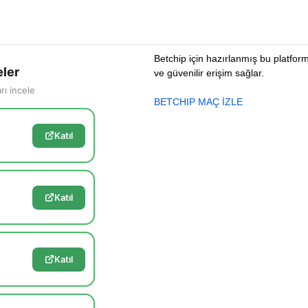
Betchip için hazırlanmış bu platform
eler
ve güvenilir erişim sağlar.
ı incele
BETCHIP MAÇ İZLE
Katıl
Katıl
Katıl