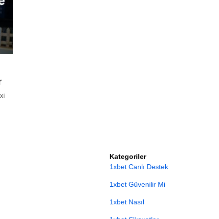
r
xi
Kategoriler
1xbet Canlı Destek
1xbet Güvenilir Mi
1xbet Nasıl