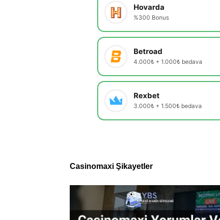
Hovarda
%300 Bonus
Betroad
4.000₺ + 1.000₺ bedava
Rexbet
3.000₺ + 1.500₺ bedava
Casinomaxi Şikayetler