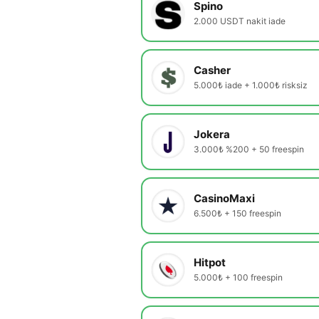
Spino
2.000 USDT nakit iade
Casher
5.000₺ iade + 1.000₺ risksiz
Jokera
3.000₺ %200 + 50 freespin
CasinoMaxi
6.500₺ + 150 freespin
Hitpot
5.000₺ + 100 freespin