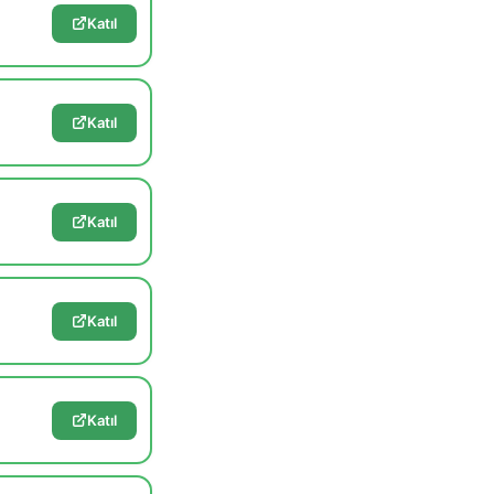
Katıl
Katıl
Katıl
Katıl
Katıl