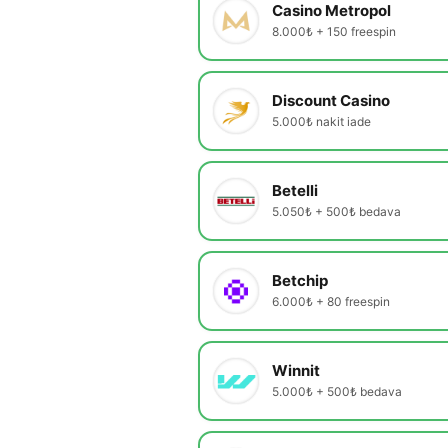
Casino Metropol
8.000₺ + 150 freespin
Discount Casino
5.000₺ nakit iade
Betelli
5.050₺ + 500₺ bedava
Betchip
6.000₺ + 80 freespin
Winnit
5.000₺ + 500₺ bedava