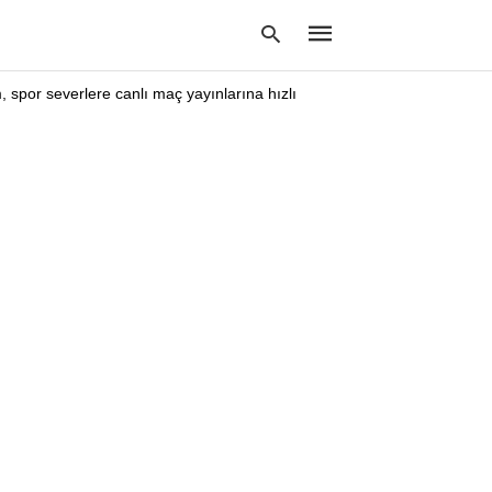
, spor severlere canlı maç yayınlarına hızlı
Type
your
search
query
and
hit
enter: