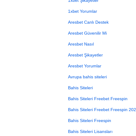
1xbet Şikayetler
1xbet Yorumlar
Aresbet Canlı Destek
Aresbet Güvenilir Mi
Aresbet Nasıl
Aresbet Şikayetler
Aresbet Yorumlar
Avrupa bahis siteleri
Bahis Siteleri
Bahis Siteleri Freebet Freespin
Bahis Siteleri Freebet Freespin 20
Bahis Siteleri Freespin
Bahis Siteleri Lisansları