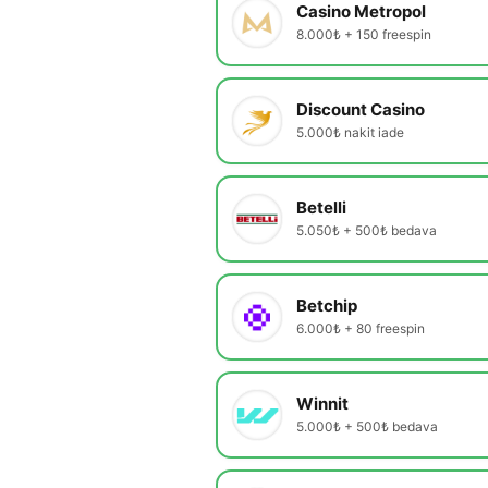
Casino Metropol
8.000₺ + 150 freespin
Discount Casino
5.000₺ nakit iade
Betelli
5.050₺ + 500₺ bedava
Betchip
6.000₺ + 80 freespin
Winnit
5.000₺ + 500₺ bedava