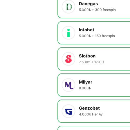
Davegas
5.000₺ + 300 freespin
Intobet
5.000₺ + 150 freespin
Slotbon
7.500₺ + %200
Milyar
8.000₺
Genzobet
4.000₺ Her Ay