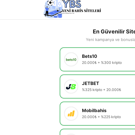
En Güvenilir Sit
Yeni kampanya ve bonuslar
Bets10
20.000₺ + %300 kripto
JETBET
%325 kripto + 20.000₺
Mobilbahis
20.000₺ + %225 kripto