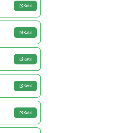
Katıl
Katıl
Katıl
Katıl
Katıl