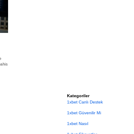
e
bahis
Kategoriler
1xbet Canlı Destek
1xbet Güvenilir Mi
1xbet Nasıl