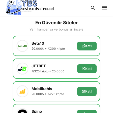
En Güvenilir Siteler
Yeni kampanya ve bonusları incele
Type
Bets10
your
Katıl
searc
20.000₺ + %300 kripto
query
and
hit
enter:
JETBET
Katıl
%325 kripto + 20.000₺
Mobilbahis
Katıl
20.000₺ + %225 kripto
Spino