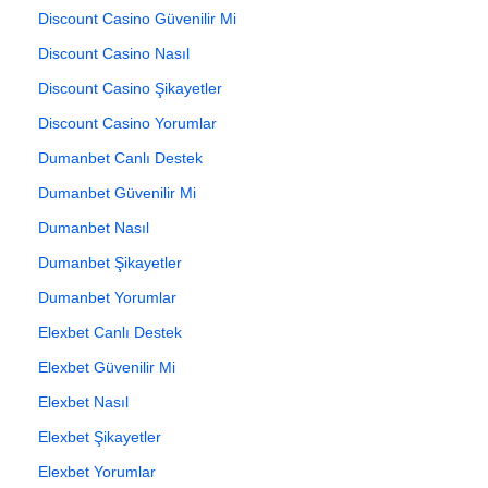
Discount Casino Güvenilir Mi
Discount Casino Nasıl
Discount Casino Şikayetler
Discount Casino Yorumlar
Dumanbet Canlı Destek
Dumanbet Güvenilir Mi
Dumanbet Nasıl
Dumanbet Şikayetler
Dumanbet Yorumlar
Elexbet Canlı Destek
Elexbet Güvenilir Mi
Elexbet Nasıl
Elexbet Şikayetler
Elexbet Yorumlar