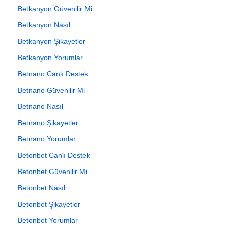
Betkanyon Güvenilir Mi
Betkanyon Nasıl
Betkanyon Şikayetler
Betkanyon Yorumlar
Betnano Canlı Destek
Betnano Güvenilir Mi
Betnano Nasıl
Betnano Şikayetler
Betnano Yorumlar
Betonbet Canlı Destek
Betonbet Güvenilir Mi
Betonbet Nasıl
Betonbet Şikayetler
Betonbet Yorumlar