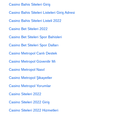
Casino Bahis Siteleri Giriş
Casino Bahis Siteleri Listeleri Giriş Adresi
Casino Bahis Siteleri Listeli 2022
Casino Bet Siteleri 2022
Casino Bet Siteleri Spor Bahisleri
Casino Bet Siteleri Spor Dalları
Casino Metropol Canlı Destek
Casino Metropol Güvenilir Mi
Casino Metropol Nasıl
Casino Metropol Şikayetler
Casino Metropol Yorumlar
Casino Siteleri 2022
Casino Siteleri 2022 Giriş
Casino Siteleri 2022 Hizmetleri