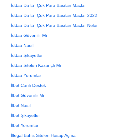
İddaa Da En Çok Para Basılan Maçlar
İddaa Da En Çok Para Basılan Maçlar 2022
İddaa Da En Çok Para Basılan Maçlar Neler
İddaa Güvenilir Mi
İddaa Nasıl
İddaa Şikayetler
İddaa Siteleri Kazançlı Mı
İddaa Yorumlar
İlbet Canlı Destek
İlbet Güvenilir Mi
İlbet Nasıl
İlbet Şikayetler
İlbet Yorumlar
İllegal Bahis Siteleri Hesap Açma