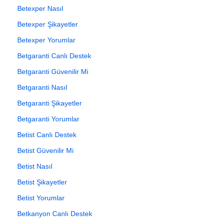
Betexper Nasıl
Betexper Şikayetler
Betexper Yorumlar
Betgaranti Canlı Destek
Betgaranti Güvenilir Mi
Betgaranti Nasıl
Betgaranti Şikayetler
Betgaranti Yorumlar
Betist Canlı Destek
Betist Güvenilir Mi
Betist Nasıl
Betist Şikayetler
Betist Yorumlar
Betkanyon Canlı Destek