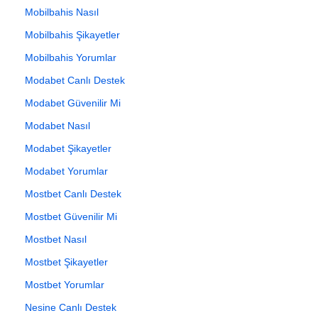
Mobilbahis Nasıl
Mobilbahis Şikayetler
Mobilbahis Yorumlar
Modabet Canlı Destek
Modabet Güvenilir Mi
Modabet Nasıl
Modabet Şikayetler
Modabet Yorumlar
Mostbet Canlı Destek
Mostbet Güvenilir Mi
Mostbet Nasıl
Mostbet Şikayetler
Mostbet Yorumlar
Nesine Canlı Destek