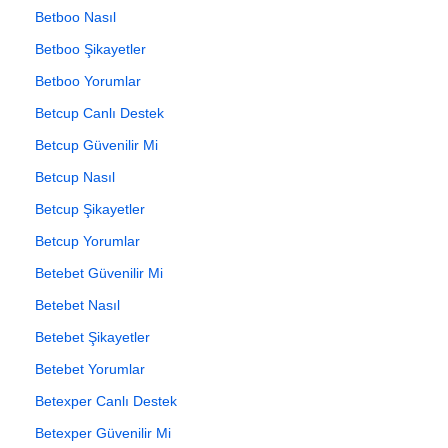
Betboo Nasıl
Betboo Şikayetler
Betboo Yorumlar
Betcup Canlı Destek
Betcup Güvenilir Mi
Betcup Nasıl
Betcup Şikayetler
Betcup Yorumlar
Betebet Güvenilir Mi
Betebet Nasıl
Betebet Şikayetler
Betebet Yorumlar
Betexper Canlı Destek
Betexper Güvenilir Mi