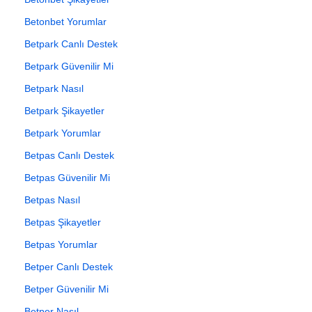
Betonbet Yorumlar
Betpark Canlı Destek
Betpark Güvenilir Mi
Betpark Nasıl
Betpark Şikayetler
Betpark Yorumlar
Betpas Canlı Destek
Betpas Güvenilir Mi
Betpas Nasıl
Betpas Şikayetler
Betpas Yorumlar
Betper Canlı Destek
Betper Güvenilir Mi
Betper Nasıl