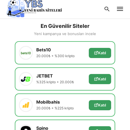
En Güvenilir Siteler
Yeni kampanya ve bonusları incele
Type
Bets10
your
Katıl
searc
20.000₺ + %300 kripto
query
and
hit
enter:
JETBET
Katıl
%325 kripto + 20.000₺
Mobilbahis
Katıl
20.000₺ + %225 kripto
Spino