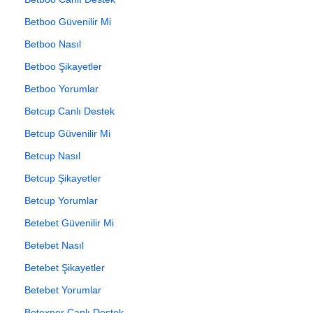
Betboo Güvenilir Mi
Betboo Nasıl
Betboo Şikayetler
Betboo Yorumlar
Betcup Canlı Destek
Betcup Güvenilir Mi
Betcup Nasıl
Betcup Şikayetler
Betcup Yorumlar
Betebet Güvenilir Mi
Betebet Nasıl
Betebet Şikayetler
Betebet Yorumlar
Betexper Canlı Destek