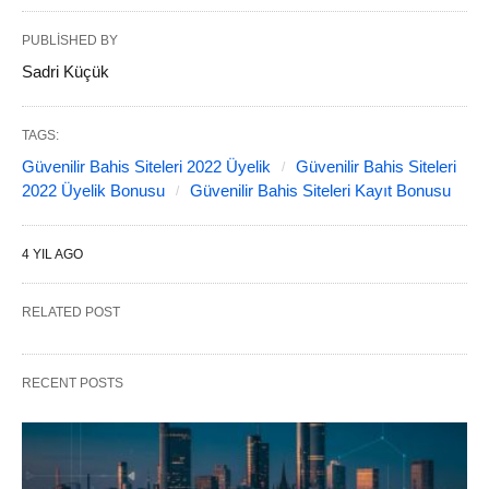
PUBLISHED BY
Sadri Küçük
TAGS:
Güvenilir Bahis Siteleri 2022 Üyelik
Güvenilir Bahis Siteleri
2022 Üyelik Bonusu
Güvenilir Bahis Siteleri Kayıt Bonusu
4 YIL AGO
RELATED POST
RECENT POSTS