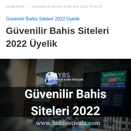
HOMEPAGE
GÜVENILIR BAHIS SITELERI 2022 ÜYELIK
Güvenilir Bahis Siteleri 2022 Üyelik
Güvenilir Bahis Siteleri
2022 Üyelik