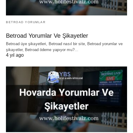
BETROAD YORUMLAR
Betroad Yorumlar Ve Şikayetler
Betroad üye şikayetleri, Betroad nasıl bir site, Betroad yorumlar ve
şikayetler, Betroad ödeme yapıyor mu?…
4 yıl ago