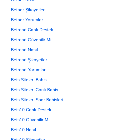
Betper Şikayetler
Betper Yorumlar
Betroad Canlı Destek
Betroad Güvenilir Mi
Betroad Nasıl
Betroad Şikayetler
Betroad Yorumlar
Bets Siteleri Bahis
Bets Siteleri Canlı Bahis
Bets Siteleri Spor Bahisleri
Bets10 Canlı Destek
Bets10 Güvenilir Mi
Bets10 Nasıl
Bets10 Şikayetler