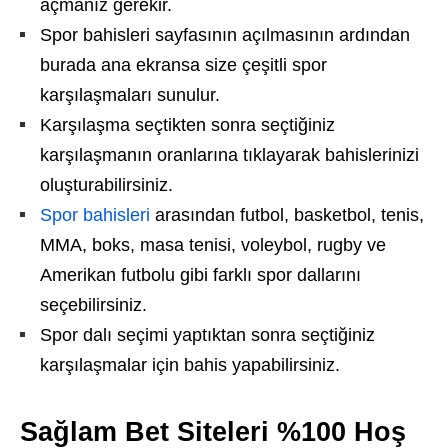
açmanız gerekir.
Spor bahisleri sayfasının açılmasının ardından
burada ana ekransa size çeşitli spor
karşılaşmaları sunulur.
Karşılaşma seçtikten sonra seçtiğiniz
karşılaşmanın oranlarına tıklayarak bahislerinizi
oluşturabilirsiniz.
Spor bahisleri
arasından futbol, basketbol, tenis,
MMA, boks, masa tenisi, voleybol, rugby ve
Amerikan futbolu gibi farklı spor dallarını
seçebilirsiniz.
Spor dalı seçimi yaptıktan sonra seçtiğiniz
karşılaşmalar için bahis yapabilirsiniz.
Sağlam Bet Siteleri %100 Hoş