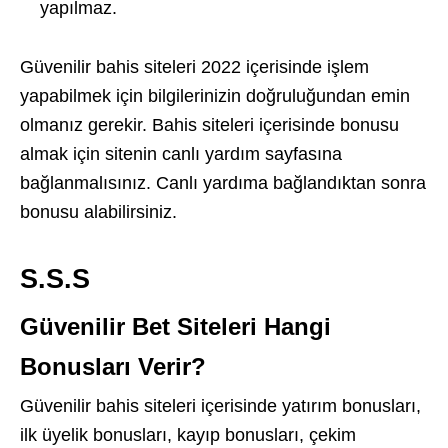
yapılmaz.
Güvenilir bahis siteleri 2022 içerisinde işlem
yapabilmek için bilgilerinizin doğruluğundan emin
olmanız gerekir. Bahis siteleri içerisinde bonusu
almak için sitenin canlı yardım sayfasına
bağlanmalısınız. Canlı yardıma bağlandıktan sonra
bonusu alabilirsiniz.
S.S.S
Güvenilir Bet Siteleri Hangi
Bonusları Verir?
Güvenilir bahis siteleri içerisinde yatırım bonusları,
ilk üyelik bonusları, kayıp bonusları, çekim