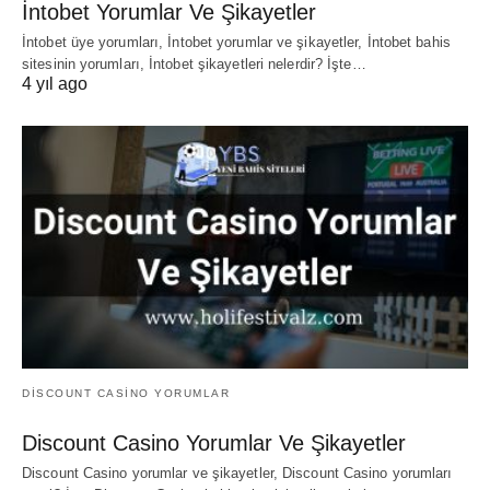
İntobet Yorumlar Ve Şikayetler
İntobet üye yorumları, İntobet yorumlar ve şikayetler, İntobet bahis
sitesinin yorumları, İntobet şikayetleri nelerdir? İşte…
4 yıl ago
DISCOUNT CASINO YORUMLAR
Discount Casino Yorumlar Ve Şikayetler
Discount Casino yorumlar ve şikayetler, Discount Casino yorumları