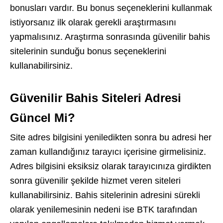
bonusları vardır. Bu bonus seçeneklerini kullanmak
istiyorsanız ilk olarak gerekli araştırmasını
yapmalısınız. Araştırma sonrasında güvenilir bahis
sitelerinin sunduğu bonus seçeneklerini
kullanabilirsiniz.
Güvenilir Bahis Siteleri Adresi
Güncel Mi?
Site adres bilgisini yeniledikten sonra bu adresi her
zaman kullandığınız tarayıcı içerisine girmelisiniz.
Adres bilgisini eksiksiz olarak tarayıcınıza girdikten
sonra güvenilir şekilde hizmet veren siteleri
kullanabilirsiniz. Bahis sitelerinin adresini sürekli
olarak yenilemesinin nedeni ise BTK tarafından