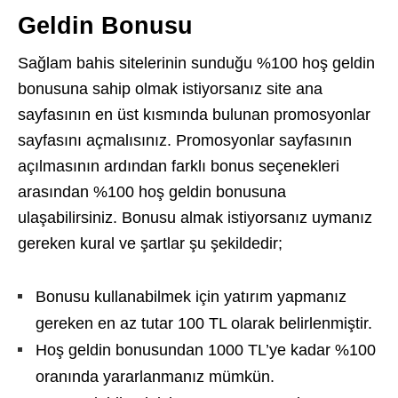
Geldin Bonusu
Sağlam bahis sitelerinin sunduğu %100 hoş geldin
bonusuna sahip olmak istiyorsanız site ana
sayfasının en üst kısmında bulunan promosyonlar
sayfasını açmalısınız. Promosyonlar sayfasının
açılmasının ardından farklı bonus seçenekleri
arasından %100 hoş geldin bonusuna
ulaşabilirsiniz. Bonusu almak istiyorsanız uymanız
gereken kural ve şartlar şu şekildedir;
Bonusu kullanabilmek için yatırım yapmanız
gereken en az tutar 100 TL olarak belirlenmiştir.
Hoş geldin bonusundan 1000 TL’ye kadar %100
oranında yararlanmanız mümkün.