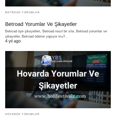
BETROAD YORUMLAR
Betroad Yorumlar Ve Şikayetler
Betroad üye şikayetleri, Betroad nasıl bir site, Betroad yorumlar ve
şikayetler, Betroad ödeme yapıyor mu?…
4 yıl ago
HOVARDA YORUMLAR