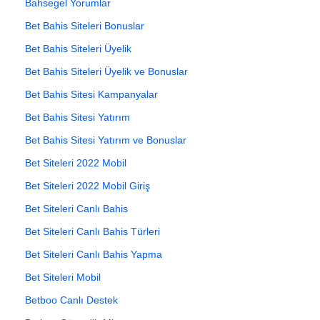
Bahsegel Yorumlar
Bet Bahis Siteleri Bonuslar
Bet Bahis Siteleri Üyelik
Bet Bahis Siteleri Üyelik ve Bonuslar
Bet Bahis Sitesi Kampanyalar
Bet Bahis Sitesi Yatırım
Bet Bahis Sitesi Yatırım ve Bonuslar
Bet Siteleri 2022 Mobil
Bet Siteleri 2022 Mobil Giriş
Bet Siteleri Canlı Bahis
Bet Siteleri Canlı Bahis Türleri
Bet Siteleri Canlı Bahis Yapma
Bet Siteleri Mobil
Betboo Canlı Destek