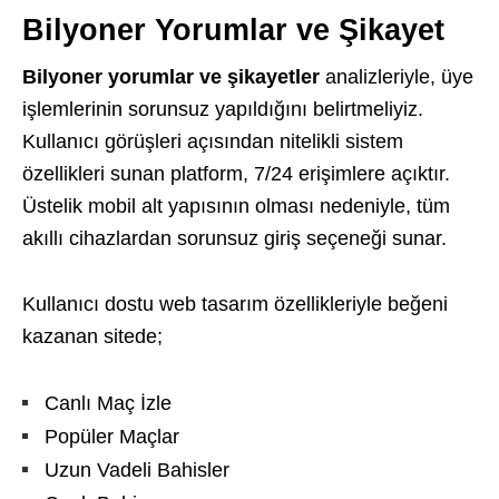
Bilyoner Yorumlar ve Şikayet
Bilyoner yorumlar ve şikayetler
analizleriyle, üye
işlemlerinin sorunsuz yapıldığını belirtmeliyiz.
Kullanıcı görüşleri açısından nitelikli sistem
özellikleri sunan platform, 7/24 erişimlere açıktır.
Üstelik mobil alt yapısının olması nedeniyle, tüm
akıllı cihazlardan sorunsuz giriş seçeneği sunar.
Kullanıcı dostu web tasarım özellikleriyle beğeni
kazanan sitede;
Canlı Maç İzle
Popüler Maçlar
Uzun Vadeli Bahisler