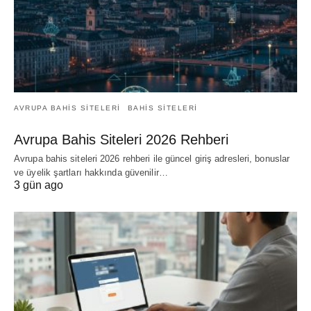
AVRUPA BAHIS SITELERI
BAHIS SITELERI
Avrupa Bahis Siteleri 2026 Rehberi
Avrupa bahis siteleri 2026 rehberi ile güncel giriş adresleri, bonuslar
ve üyelik şartları hakkında güvenilir…
3 gün ago