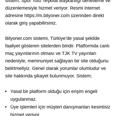
sistem, Spor Toto Teşkilat Başkanlığı denetleme ve
düzenlemesiyle hizmet veriyor. Resmi internet
adresine https://m.bilyoner.com üzerinden direkt
olarak giriş yapabilirsiniz.
Bilyoner.com sistemi, Türkiye’de yasal şekilde
faaliyet gösteren sitelerden biridir. Platformda canlı
maç yayınlarının olması ve TJK TV yayınları
nedeniyle, memnuniyet sağlayan bir site olduğunu
belirtmeliyiz. Genel olarak yorumlar olumludur ve
site hakkında şikayet bulunmuyor. Sistem;
Yasal bir platform olduğu için erişim engeli
uygulanmaz.
Üye işlemleri için müşteri danışmanları kesintisiz
hizmet veriyor.