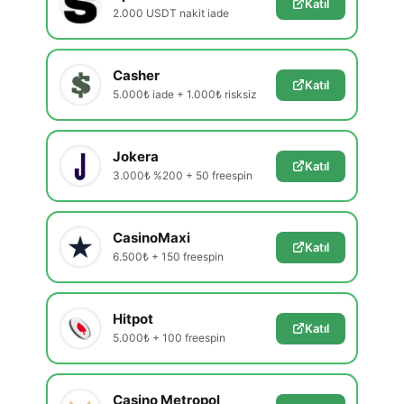
Katıl
2.000 USDT nakit iade
Casher
Katıl
5.000₺ iade + 1.000₺ risksiz
Jokera
Katıl
3.000₺ %200 + 50 freespin
CasinoMaxi
Katıl
6.500₺ + 150 freespin
Hitpot
Katıl
5.000₺ + 100 freespin
Casino Metropol