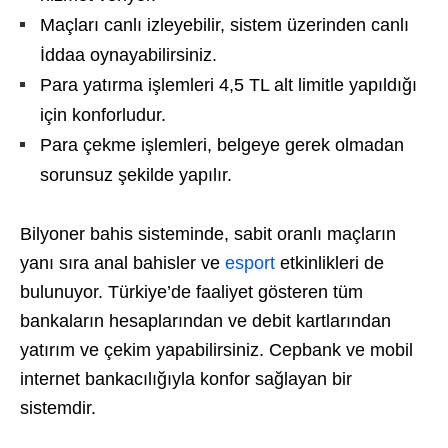
Maçları canlı izleyebilir, sistem üzerinden canlı
İddaa oynayabilirsiniz.
Para yatırma işlemleri 4,5 TL alt limitle yapıldığı
için konforludur.
Para çekme işlemleri, belgeye gerek olmadan
sorunsuz şekilde yapılır.
Bilyoner bahis sisteminde, sabit oranlı maçların
yanı sıra anal bahisler ve
esport
etkinlikleri de
bulunuyor. Türkiye’de faaliyet gösteren tüm
bankaların hesaplarından ve debit kartlarından
yatırım ve çekim yapabilirsiniz. Cepbank ve mobil
internet bankacılığıyla konfor sağlayan bir
sistemdir.