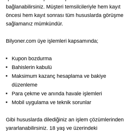
bağlanabilirsiniz. Müşteri temsilcileriyle hem kayıt
öncesi hem kayıt sonrası tüm hususlarda görüşme
sağlamanız mümkündür.
Bilyoner.com üye işlemleri kapsamında;
Kupon bozdurma
Bahislerin kabulü
Maksimum kazanç hesaplama ve bakiye
düzenleme
Para çekme ve anında havale işlemleri
Mobil uygulama ve teknik sorunlar
Gibi hususlarda dilediğiniz an işlem çözümlerinden
yararlanabilirsiniz. 18 yaş ve üzerindeki