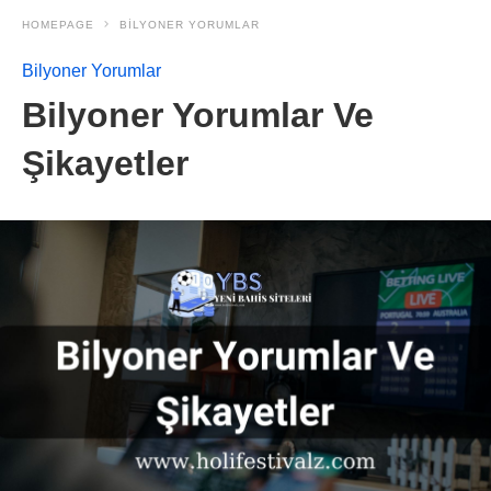
HOMEPAGE
BILYONER YORUMLAR
Bilyoner Yorumlar
Bilyoner Yorumlar Ve
Şikayetler