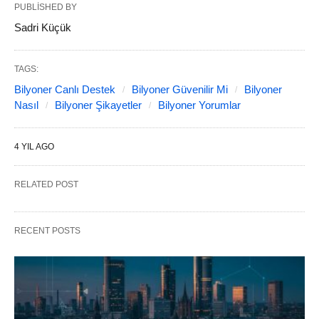
PUBLISHED BY
Sadri Küçük
TAGS:
Bilyoner Canlı Destek
Bilyoner Güvenilir Mi
Bilyoner
Nasıl
Bilyoner Şikayetler
Bilyoner Yorumlar
4 YIL AGO
RELATED POST
RECENT POSTS