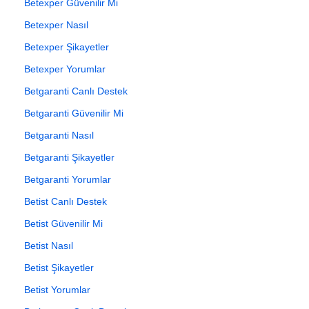
Betexper Güvenilir Mi
Betexper Nasıl
Betexper Şikayetler
Betexper Yorumlar
Betgaranti Canlı Destek
Betgaranti Güvenilir Mi
Betgaranti Nasıl
Betgaranti Şikayetler
Betgaranti Yorumlar
Betist Canlı Destek
Betist Güvenilir Mi
Betist Nasıl
Betist Şikayetler
Betist Yorumlar