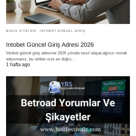
BAHIS SITELERI
INTOBET GÜNCEL GIRIŞ
Intobet Güncel Giriş Adresi 2026
Intobet güncel giriş adresine 2026 yılında nasıl ulaşacağınızı merak
ediyorsanız, bu rehber size en doğru…
1 hafta ago