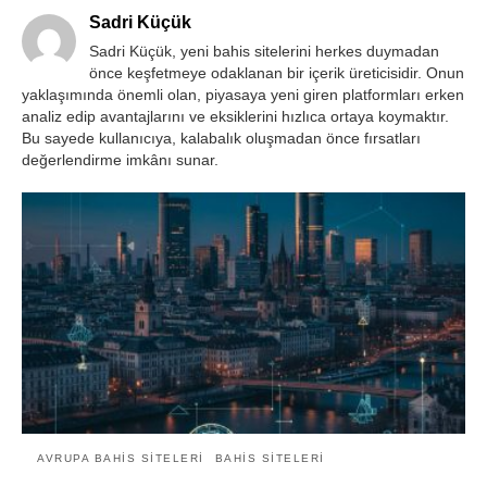
Sadri Küçük
Sadri Küçük, yeni bahis sitelerini herkes duymadan
önce keşfetmeye odaklanan bir içerik üreticisidir. Onun
yaklaşımında önemli olan, piyasaya yeni giren platformları erken
analiz edip avantajlarını ve eksiklerini hızlıca ortaya koymaktır.
Bu sayede kullanıcıya, kalabalık oluşmadan önce fırsatları
değerlendirme imkânı sunar.
AVRUPA BAHIS SITELERI
BAHIS SITELERI