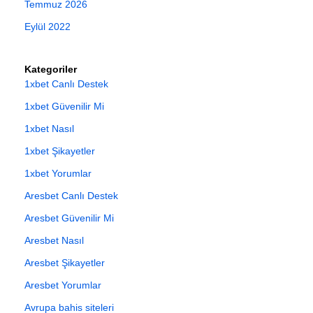
Temmuz 2026
Eylül 2022
Kategoriler
1xbet Canlı Destek
1xbet Güvenilir Mi
1xbet Nasıl
1xbet Şikayetler
1xbet Yorumlar
Aresbet Canlı Destek
Aresbet Güvenilir Mi
Aresbet Nasıl
Aresbet Şikayetler
Aresbet Yorumlar
Avrupa bahis siteleri