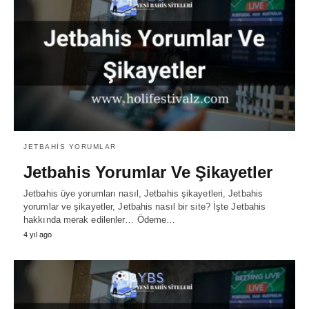
JETBAHIS YORUMLAR
Jetbahis Yorumlar Ve Şikayetler
Jetbahis üye yorumları nasıl, Jetbahis şikayetleri, Jetbahis
yorumlar ve şikayetler, Jetbahis nasıl bir site? İşte Jetbahis
hakkında merak edilenler… Ödeme…
4 yıl ago