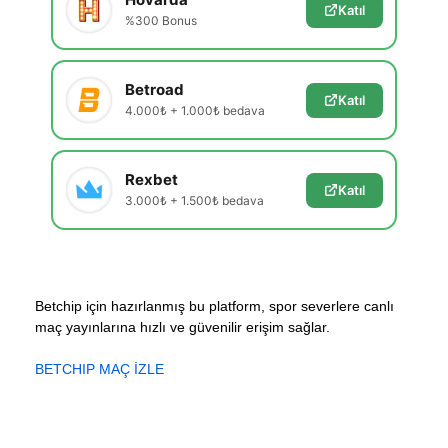
Katıl
%300 Bonus
Betroad
Katıl
4.000₺ + 1.000₺ bedava
Rexbet
Katıl
3.000₺ + 1.500₺ bedava
Betchip için hazırlanmış bu platform, spor severlere canlı
maç yayınlarına hızlı ve güvenilir erişim sağlar.
BETCHIP MAÇ İZLE