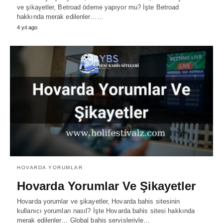
ve şikayetler, Betroad ödeme yapıyor mu? İşte Betroad
hakkında merak edilenler……
4 yıl ago
HOVARDA YORUMLAR
Hovarda Yorumlar Ve Şikayetler
Hovarda yorumlar ve şikayetler, Hovarda bahis sitesinin
kullanıcı yorumları nasıl? İşte Hovarda bahis sitesi hakkında
merak edilenler… Global bahis servisleriyle…