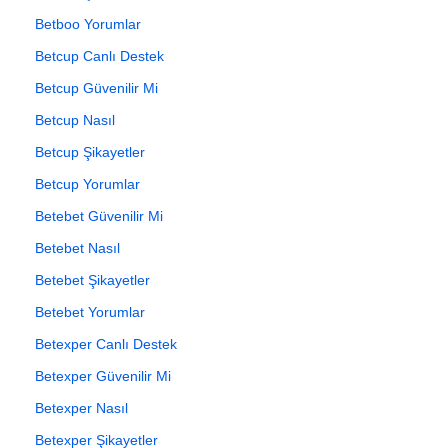
Betboo Yorumlar
Betcup Canlı Destek
Betcup Güvenilir Mi
Betcup Nasıl
Betcup Şikayetler
Betcup Yorumlar
Betebet Güvenilir Mi
Betebet Nasıl
Betebet Şikayetler
Betebet Yorumlar
Betexper Canlı Destek
Betexper Güvenilir Mi
Betexper Nasıl
Betexper Şikayetler